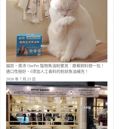
貓奴。奧沛 OurPet 寵物魚油粉實測：跟著飼料倒一包！
適口性極好、0添加人工香料的粉狀魚油補充！
2026 年 7 月 23 日