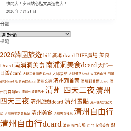
快閃店！安國站必逛文具選物店！
2026 年 7 月 21 日
分類
分
類
標籤
2026韓國旅遊
BIFF廣場 美食
biff 廣場 dcard
南浦洞美食dcard
南浦洞美食
Dcard
大邱一
日遊dcard
大邱景點
大邱三天兩夜 Dcard
大邱景點dcard
大邱自由行
明洞
清州到首爾
清州交通
清州到首爾dcard
清
必吃dcard
明洞美食dcard
清州 四天三夜
清州
州到首爾ktx
清州到首爾巴士
四天三夜
清州景點
清州旅遊dcard
清州機場交通方
清州自由行
清州美食
式
清州機場到五松站
清州美食推薦
清州自由行dcard
跟
清州西門市場
西門市場美食