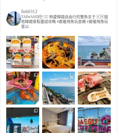
fish0312
TAIWAN대만 🏳️‍🌈 熱愛韓國自由行的雙魚女子
🇰🇷道
地韓國景點靈感攻略
#跟著飛魚玩首爾 #跟著飛魚玩
釜山