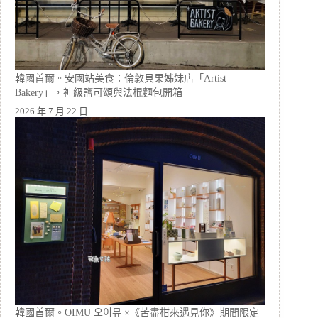
韓國首爾。安國站美食：倫敦貝果姊妹店「Artist
Bakery」，神級鹽可頌與法棍麵包開箱
2026 年 7 月 22 日
韓國首爾。OIMU 오이뮤 ×《苦盡柑來遇見你》期間限定