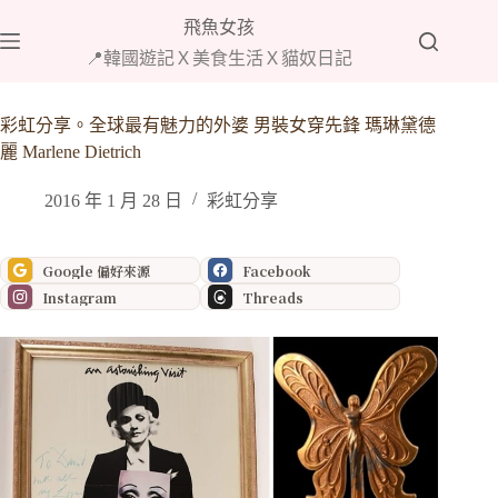
跳
飛魚女孩
至
📍韓國遊記Ｘ美食生活Ｘ貓奴日記
主
要
內
彩虹分享。全球最有魅力的外婆 男裝女穿先鋒 瑪琳黛德
容
麗 Marlene Dietrich
2016 年 1 月 28 日
彩虹分享
Google 偏好來源
Facebook
Instagram
Threads