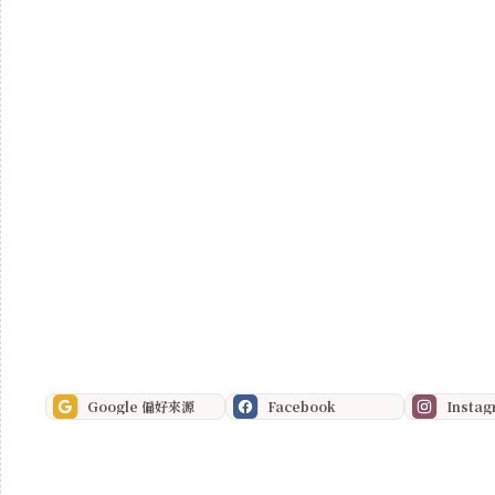
Google 偏好來源
Facebook
Insta