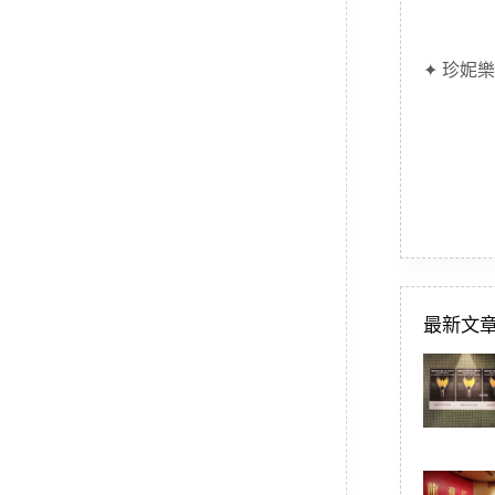
✦ 珍妮樂
最新文