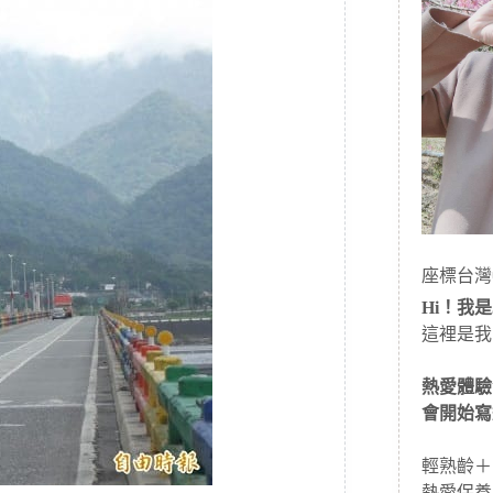
座標台灣
Hi！我是J
這裡是我
熱愛體驗
會開始寫
輕熟齡＋
熱愛保養