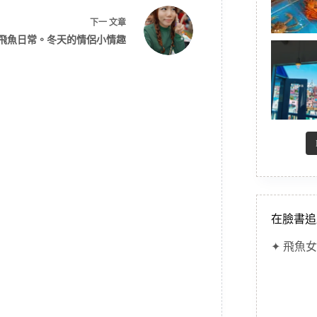
下一
文章
飛魚日常。冬天的情侶小情趣
在臉書追
✦ 飛魚女