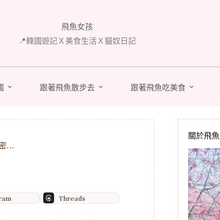
飛魚女孩
📍韓國遊記Ｘ美食生活Ｘ貓奴日記
國
跟著飛魚散步去
跟著飛魚吃美食
關於飛魚 A
密…
gram
Threads