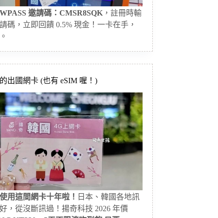
WPASS 邀請碼：CMSR8SQK
，註冊時輸
請碼，立即回饋 0.5% 現金！一卡在手，
。
出國網卡 (也有 eSIM 喔！)
使用這間網卡十年啦！
日本、韓國各地訊
好，從沒斷訊過！揚奇科技 2026 年價