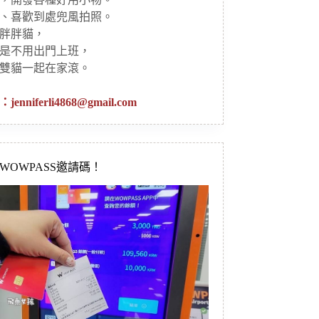
、喜歡到處兜風拍照。
胖胖貓，
是不用出門上班，
雙貓一起在家滾。
：
jenniferli4868@gmail.com
新WOWPASS邀請碼！