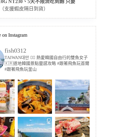
 10G NT230、5天不限流吃到飽 只要
（支援蝦皮隔日到貨）
 on Instagram
fish0312
TAIWAN대만 🏳️‍🌈 熱愛韓國自由行的雙魚女子
🇰🇷道地韓國景點靈感攻略
#跟著飛魚玩首爾
#跟著飛魚玩釜山