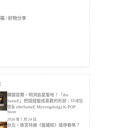
福 / 好物分享
章
韓國首爾。明洞追星聖地！「the
SameE」把錢錢變成喜歡的形狀：더세임
명동 (theSameE Myeongdong) K-POP
Store
2026 年 7 月 24 日
台北。故宮特展《龍藏經》值得看嗎？