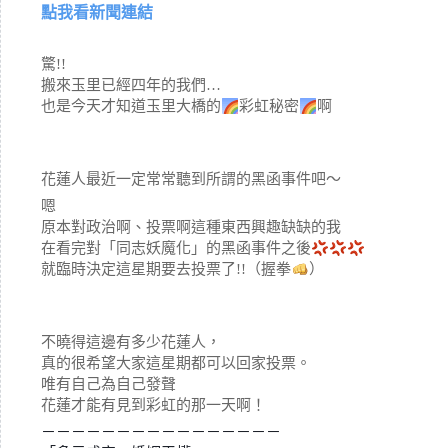
點我看新聞連結
驚!!
搬來玉里已經四年的我們…
也是今天才知道玉里大橋的
彩虹秘密
啊
花蓮人最近一定常常聽到所謂的黑函事件吧～
嗯
原本對政治啊、投票啊這種東西興趣缺缺的我
在看完對「同志妖魔化」的黑函事件之後
就臨時決定這星期要去投票了!!（握拳
）
不曉得這邊有多少花蓮人，
真的很希望大家這星期都可以回家投票。
唯有自己為自己發聲
花蓮才能有見到彩虹的那一天啊！
－－－－－－－－－－－－－－－－