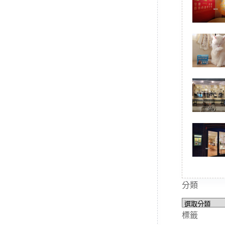
分類
分
類
標籤