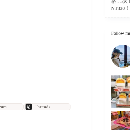
格：
5天
NT330！
Follow me
gram
Threads