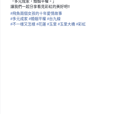
「多元成家，婚姻平權。」
讓我們一起分享看見彩虹的美好吧!!
#
飛魚兩個女孩的十年愛情故事
#
多元成家
#
婚姻平權
#
台九線
#
不一樣又怎樣
#
花蓮
#
玉里
#
玉里大橋
#
彩虹