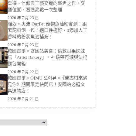
皇權、信仰與工藝交織的盛世之作，交
通位置、看展亮點一次整理
2026 年 7 月 23 日
貓奴。奧沛 OurPet 寵物魚油粉實測：跟
著飼料倒一包！適口性極好、0添加人工
香料的粉狀魚油補充！
2026 年 7 月 23 日
韓國首爾。安國站美食：倫敦貝果姊妹
店「Artist Bakery」，神級鹽可頌與法棍
麵包開箱
2026 年 7 月 22 日
韓國首爾。OIMU 오이뮤 ×《苦盡柑來遇
見你》期間限定快閃店！安國站必逛文
具選物店！
2026 年 7 月 21 日