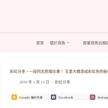
跳
至
主
要
內
容
首頁
關於飛魚
跟著飛魚玩韓
彩虹分享。一段同志悲傷往事！ 玉里大橋漆成彩虹色的秘
2016 年 1 月 13 日
彩虹分享
Google 偏好來源
Facebook
Insta