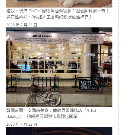
貓奴。奧沛 OurPet 寵物魚油粉實測：跟著飼料倒一包！
適口性極好、0添加人工香料的粉狀魚油補充！
2026 年 7 月 23 日
韓國首爾。安國站美食：倫敦貝果姊妹店「Artist
Bakery」，神級鹽可頌與法棍麵包開箱
2026 年 7 月 22 日