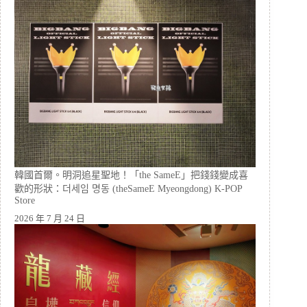
韓國首爾。明洞追星聖地！「the SameE」把錢錢變成喜
歡的形狀：더세임 명동 (theSameE Myeongdong) K-POP
Store
2026 年 7 月 24 日