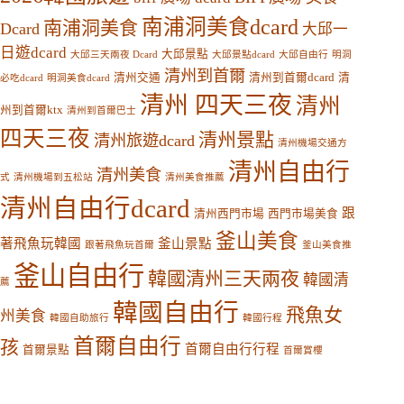
南浦洞美食dcard
南浦洞美食
Dcard
大邱一
日遊dcard
大邱景點
大邱三天兩夜 Dcard
大邱景點dcard
大邱自由行
明洞
清州到首爾
清州交通
清州到首爾dcard
清
必吃dcard
明洞美食dcard
清州 四天三夜
清州
州到首爾ktx
清州到首爾巴士
四天三夜
清州景點
清州旅遊dcard
清州機場交通方
清州自由行
清州美食
式
清州機場到五松站
清州美食推薦
清州自由行dcard
跟
清州西門市場
西門市場美食
釜山美食
著飛魚玩韓國
釜山景點
跟著飛魚玩首爾
釜山美食推
釜山自由行
韓國清州三天兩夜
韓國清
薦
韓國自由行
飛魚女
州美食
韓國自助旅行
韓國行程
首爾自由行
孩
首爾自由行行程
首爾景點
首爾賞櫻