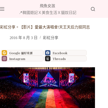
跳
飛魚女孩
至
📍韓國遊記Ｘ美食生活Ｘ貓奴日記
主
要
內
彩虹分享。【影片】愛最大演唱會!天王天后力挺同志
容
2016 年 8 月 3 日
彩虹分享
Google 偏好來源
Facebook
Instagram
Threads