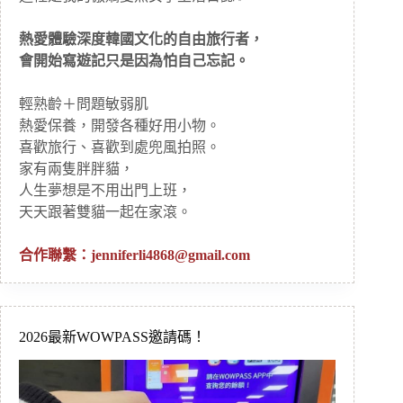
熱愛體驗深度韓國文化的自由旅行者，
會開始寫遊記只是因為怕自己忘記。
輕熟齡＋問題敏弱肌
熱愛保養，開發各種好用小物。
喜歡旅行、喜歡到處兜風拍照。
家有兩隻胖胖貓，
人生夢想是不用出門上班，
天天跟著雙貓一起在家滾。
合作聯繫：
jenniferli4868@gmail.com
2026最新WOWPASS邀請碼！