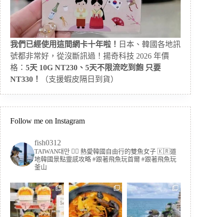
我們已經使用這間網卡十年啦！
日本、韓國各地訊
號都非常好，從沒斷訊過！揚奇科技 2026 年價
格：
5天 10G NT230、5天不限流吃到飽 只要
NT330！
（支援蝦皮隔日到貨）
Follow me on Instagram
fish0312
TAIWAN대만 🏳️‍🌈 熱愛韓國自由行的雙魚女子
🇰🇷道
地韓國景點靈感攻略
#跟著飛魚玩首爾 #跟著飛魚玩
釜山