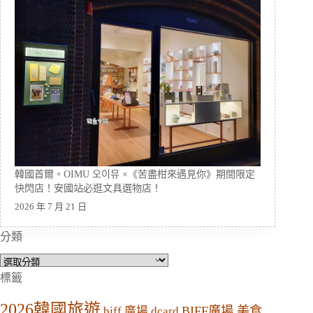
韓國首爾。OIMU 오이뮤 ×《苦盡柑來遇見你》期間限定
快閃店！安國站必逛文具選物店！
2026 年 7 月 21 日
分類
分
類
標籤
2026韓國旅遊
BIFF廣場 美食
biff 廣場 dcard