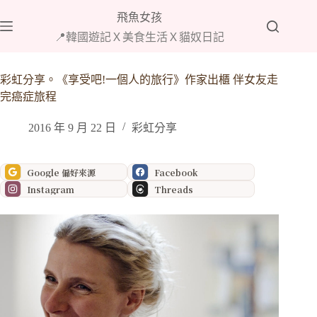
跳
飛魚女孩
至
📍韓國遊記Ｘ美食生活Ｘ貓奴日記
主
要
內
彩虹分享。《享受吧!一個人的旅行》作家出櫃 伴女友走
容
完癌症旅程
2016 年 9 月 22 日
彩虹分享
Google 偏好來源
Facebook
Instagram
Threads