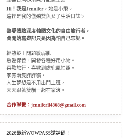
Hi！我是Jennifer
，她是小飛。
這裡是我的傲嬌雙魚女子生活日誌✨
熱愛體驗深度韓國文化的自由旅行者，
會開始寫遊記只是因為怕自己忘記。
輕熟齡＋問題敏弱肌
熱愛保養，開發各種好用小物。
喜歡旅行、喜歡到處兜風拍照。
家有兩隻胖胖貓，
人生夢想是不用出門上班，
天天跟著雙貓一起在家滾。
合作聯繫：
jenniferli4868@gmail.com
2026最新WOWPASS邀請碼！