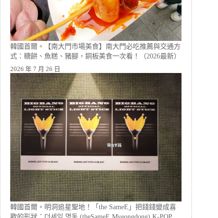
韓國首爾。【南大門市場美食】南大門必吃推薦與交通方
式：糖餅、魚糕、豬腳，銅板美食一次看！（2026最新）
2026 年 7 月 26 日
韓國首爾。明洞追星聖地！「the SameE」把錢錢變成喜
歡的形狀：더세임 명동 (theSameE Myeongdong) K-POP