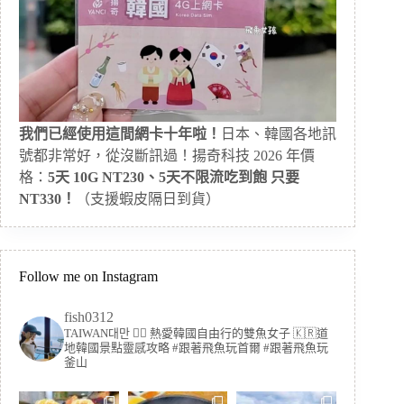
我們已經使用這間網卡十年啦！
日本、韓國各地訊
號都非常好，從沒斷訊過！揚奇科技 2026 年價
格：
5天 10G NT230、5天不限流吃到飽 只要
NT330！
（支援蝦皮隔日到貨）
Follow me on Instagram
fish0312
TAIWAN대만 🏳️‍🌈 熱愛韓國自由行的雙魚女子
🇰🇷道
地韓國景點靈感攻略
#跟著飛魚玩首爾 #跟著飛魚玩
釜山