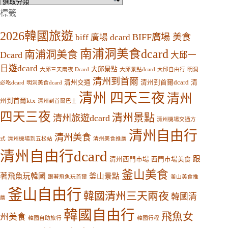
分
類
標籤
2026韓國旅遊
BIFF廣場 美食
biff 廣場 dcard
南浦洞美食dcard
南浦洞美食
Dcard
大邱一
日遊dcard
大邱景點
大邱三天兩夜 Dcard
大邱景點dcard
大邱自由行
明洞
清州到首爾
清州交通
清州到首爾dcard
清
必吃dcard
明洞美食dcard
清州 四天三夜
清州
州到首爾ktx
清州到首爾巴士
四天三夜
清州景點
清州旅遊dcard
清州機場交通方
清州自由行
清州美食
式
清州機場到五松站
清州美食推薦
清州自由行dcard
跟
清州西門市場
西門市場美食
釜山美食
著飛魚玩韓國
釜山景點
跟著飛魚玩首爾
釜山美食推
釜山自由行
韓國清州三天兩夜
韓國清
薦
韓國自由行
飛魚女
州美食
韓國自助旅行
韓國行程