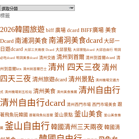
分
類
標籤
2026韓國旅遊
BIFF廣場 美食
biff 廣場 dcard
南浦洞美食dcard
南浦洞美食
Dcard
大邱一
日遊dcard
大邱景點
大邱三天兩夜 Dcard
大邱景點dcard
大邱自由行
明洞
清州到首爾
清州交通
清州到首爾dcard
清
必吃dcard
明洞美食dcard
清州 四天三夜
清州
州到首爾ktx
清州到首爾巴士
四天三夜
清州景點
清州旅遊dcard
清州機場交通方
清州自由行
清州美食
式
清州機場到五松站
清州美食推薦
清州自由行dcard
跟
清州西門市場
西門市場美食
釜山美食
著飛魚玩韓國
釜山景點
跟著飛魚玩首爾
釜山美食推
釜山自由行
韓國清州三天兩夜
韓國清
薦
韓國自由行