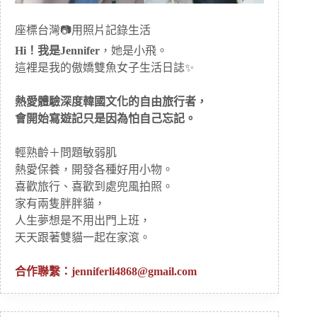
座標台灣📷用照片記錄生活
Hi！我是Jennifer
，她是小飛。
這裡是我的傲嬌雙魚女子生活日誌✨
熱愛體驗深度韓國文化的自由旅行者，
會開始寫遊記只是因為怕自己忘記。
輕熟齡＋問題敏弱肌
熱愛保養，開發各種好用小物。
喜歡旅行、喜歡到處兜風拍照。
家有兩隻胖胖貓，
人生夢想是不用出門上班，
天天跟著雙貓一起在家滾。
合作聯繫：
jenniferli4868@gmail.com