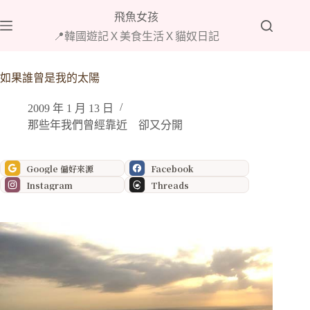
跳
飛魚女孩
至
📍韓國遊記Ｘ美食生活Ｘ貓奴日記
主
要
內
如果誰曾是我的太陽
容
2009 年 1 月 13 日
那些年我們曾經靠近 卻又分開
Google 偏好來源
Facebook
Instagram
Threads