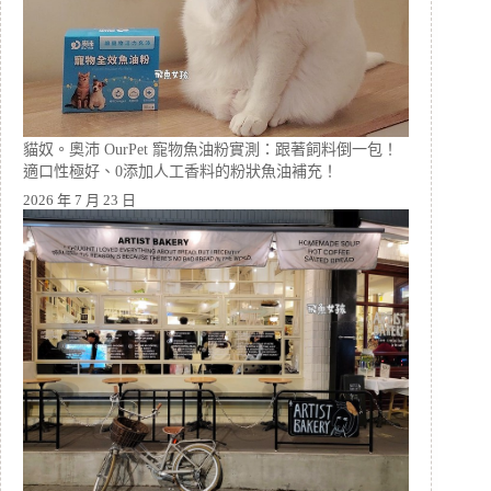
貓奴。奧沛 OurPet 寵物魚油粉實測：跟著飼料倒一包！
適口性極好、0添加人工香料的粉狀魚油補充！
2026 年 7 月 23 日