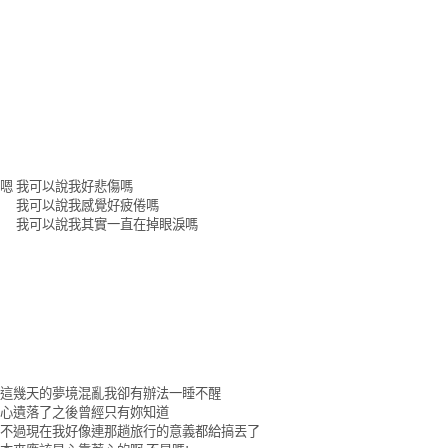
嗯 我可以說我好悲傷嗎
我可以說我感覺好疲倦嗎
我可以說我其實一直在掉眼淚嗎
這幾天的夢境混亂我卻有辦法一睡不醒
心遺落了之後曾經只有妳知道
不過現在我好像連那趟旅行的意義都給搞丟了