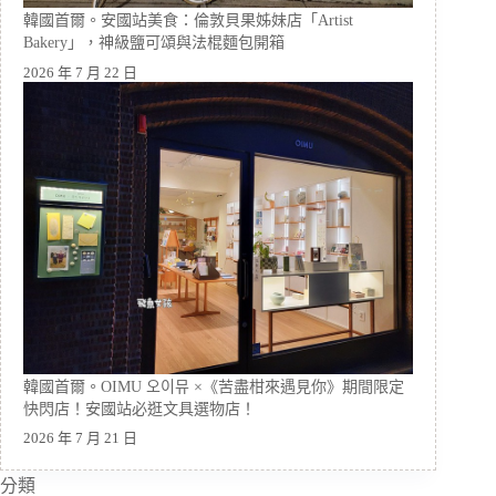
韓國首爾。安國站美食：倫敦貝果姊妹店「Artist
Bakery」，神級鹽可頌與法棍麵包開箱
2026 年 7 月 22 日
韓國首爾。OIMU 오이뮤 ×《苦盡柑來遇見你》期間限定
快閃店！安國站必逛文具選物店！
2026 年 7 月 21 日
分類