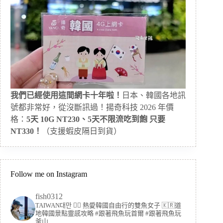
我們已經使用這間網卡十年啦！
日本、韓國各地訊
號都非常好，從沒斷訊過！揚奇科技 2026 年價
格：
5天 10G NT230、5天不限流吃到飽 只要
NT330！
（支援蝦皮隔日到貨）
Follow me on Instagram
fish0312
TAIWAN대만 🏳️‍🌈 熱愛韓國自由行的雙魚女子
🇰🇷道
地韓國景點靈感攻略
#跟著飛魚玩首爾 #跟著飛魚玩
釜山