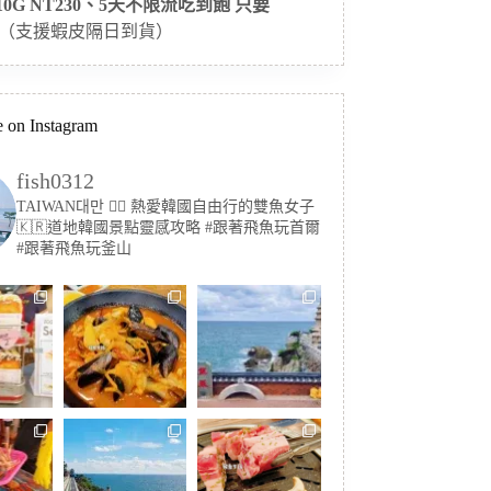
 10G NT230、5天不限流吃到飽 只要
（支援蝦皮隔日到貨）
 on Instagram
fish0312
TAIWAN대만 🏳️‍🌈 熱愛韓國自由行的雙魚女子
🇰🇷道地韓國景點靈感攻略
#跟著飛魚玩首爾
#跟著飛魚玩釜山