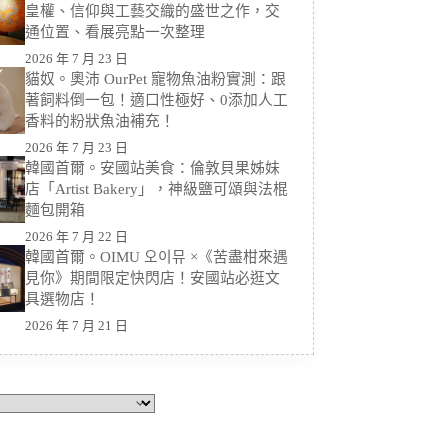
皇權、信仰與工藝交織的盛世之作，交
通位置、看展亮點一次整理
2026 年 7 月 23 日
貓奴。奧沛 OurPet 寵物魚油粉實測：跟
著飼料倒一包！適口性極好、0添加人工
香料的粉狀魚油補充！
2026 年 7 月 23 日
韓國首爾。安國站美食：倫敦貝果姊妹
店「Artist Bakery」，神級鹽可頌與法棍
麵包開箱
2026 年 7 月 22 日
韓國首爾。OIMU 오이뮤 ×《苦盡柑來遇
見你》期間限定快閃店！安國站必逛文
具選物店！
2026 年 7 月 21 日