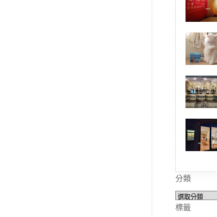
分類
分
類
標籤