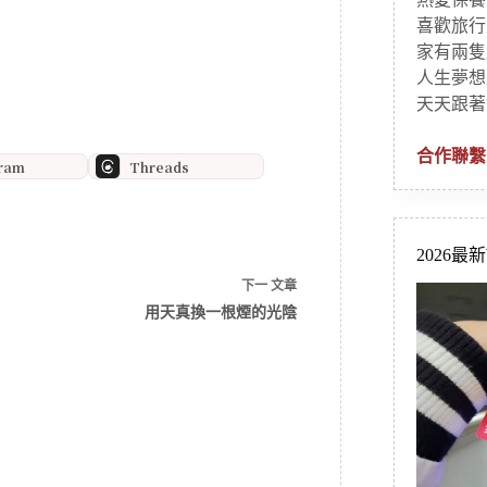
喜歡旅行
家有兩隻
人生夢想
天天跟著
合作聯繫
gram
Threads
2026最
下一
文章
用天真換一根煙的光陰