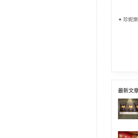
✦ 珍妮樂
最新文