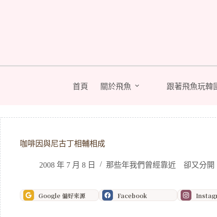
跳
至
主
要
內
容
首頁
關於飛魚
跟著飛魚玩韓
咖啡因與尼古丁相輔相成
2008 年 7 月 8 日
那些年我們曾經靠近 卻又分開
Google 偏好來源
Facebook
Insta