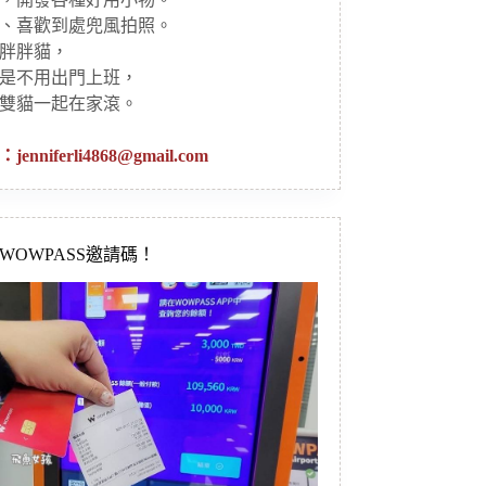
、喜歡到處兜風拍照。
胖胖貓，
是不用出門上班，
雙貓一起在家滾。
：
jenniferli4868@gmail.com
新WOWPASS邀請碼！