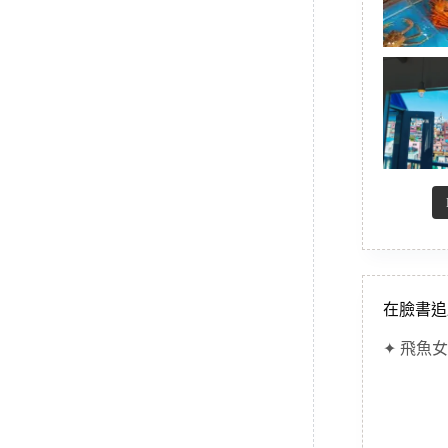
在臉書追
✦ 飛魚女