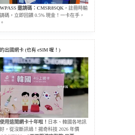
WPASS 邀請碼：CMSR8SQK
，註冊時輸
請碼，立即回饋 0.5% 現金！一卡在手，
。
出國網卡 (也有 eSIM 喔！)
使用這間網卡十年啦！
日本、韓國各地訊
好，從沒斷訊過！揚奇科技 2026 年價