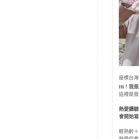
座標台灣
Hi！我是J
這裡是我
熱愛體驗
會開始寫
輕熟齡＋
熱愛保養