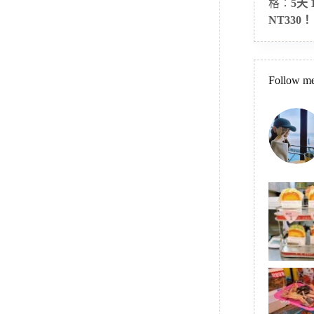
格：
5天
NT330！
Follow me