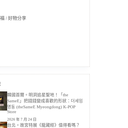
福 / 好物分享
章
韓國首爾。明洞追星聖地！「the
SameE」把錢錢變成喜歡的形狀：더세임
명동 (theSameE Myeongdong) K-POP
Store
2026 年 7 月 24 日
台北。故宮特展《龍藏經》值得看嗎？