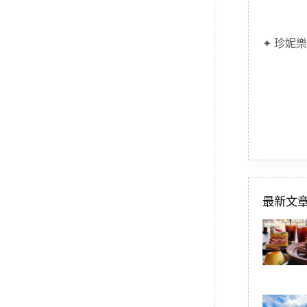
✦ 珍妮樂
最新文