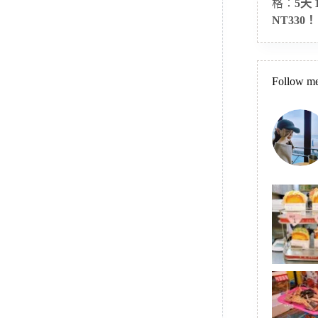
格：
5天
NT330！
Follow me