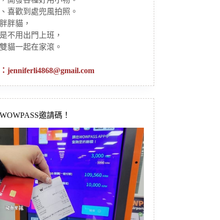
、喜歡到處兜風拍照。
胖胖貓，
是不用出門上班，
雙貓一起在家滾。
：
jenniferli4868@gmail.com
新WOWPASS邀請碼！