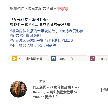
謝謝妳們，願意為同志發聲。
❤
❤
❤
－－－－－－－－－－－－－－－－
「多元成家，婚姻平權。」
讓我們一起
‪#‎
分享‬
看見彩虹的美好吧!!
‪#‎
飛魚兩個女孩的十年愛情故事‬
‪#‎
蕾絲溫度影像‬
‪#‎
同志‬
‪#‎
出櫃‬
‪#‎
LGBT‬
‪#‎
多元成家‬
‪#‎
婚姻平權‬
‪#‎
同性婚姻‬
‪#‎
LEZS‬
‪#‎
不一樣又怎樣‬
‪#‎
小S‬
‪#‎
陶晶瑩‬
Google 偏好來源
Facebook
Insta
上一
文章
同志新聞。22 歲年輕超模 Cara
▌飛
Delevingne 將和美國女歌手 St.
Vincent 閃婚！？