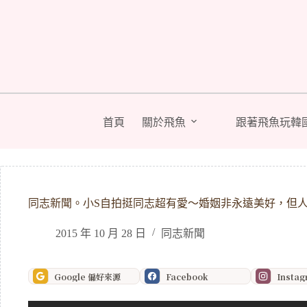
跳
至
主
要
內
容
首頁
關於飛魚
跟著飛魚玩韓
同志新聞。小S自拍挺同志超有愛～婚姻非永遠美好，但
2015 年 10 月 28 日
同志新聞
Google 偏好來源
Facebook
Insta