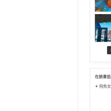
在臉書追
✦ 飛魚女