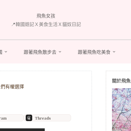
飛魚女孩
📍韓國遊記Ｘ美食生活Ｘ貓奴日記
國
跟著飛魚散步去
跟著飛魚吃美食
關於飛魚 A
人們有權選擇
gram
Threads