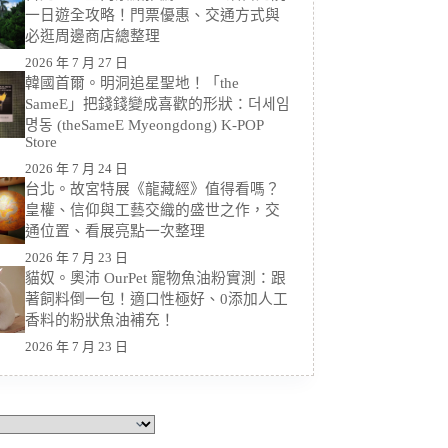
一日遊全攻略！門票優惠、交通方式與
必逛周邊商店總整理
2026 年 7 月 27 日
韓國首爾。明洞追星聖地！「the
SameE」把錢錢變成喜歡的形狀：더세임
명동 (theSameE Myeongdong) K-POP
Store
2026 年 7 月 24 日
台北。故宮特展《龍藏經》值得看嗎？
皇權、信仰與工藝交織的盛世之作，交
通位置、看展亮點一次整理
2026 年 7 月 23 日
貓奴。奧沛 OurPet 寵物魚油粉實測：跟
著飼料倒一包！適口性極好、0添加人工
香料的粉狀魚油補充！
2026 年 7 月 23 日