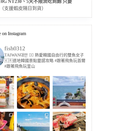
 10G NT230、5天不限流吃到飽 只要
（支援蝦皮隔日到貨）
 on Instagram
fish0312
TAIWAN대만 🏳️‍🌈 熱愛韓國自由行的雙魚女子
🇰🇷道地韓國景點靈感攻略
#跟著飛魚玩首爾
#跟著飛魚玩釜山