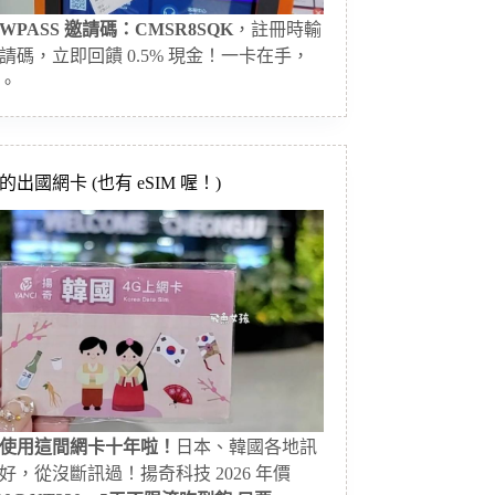
WPASS 邀請碼：CMSR8SQK
，註冊時輸
請碼，立即回饋 0.5% 現金！一卡在手，
。
出國網卡 (也有 eSIM 喔！)
使用這間網卡十年啦！
日本、韓國各地訊
好，從沒斷訊過！揚奇科技 2026 年價