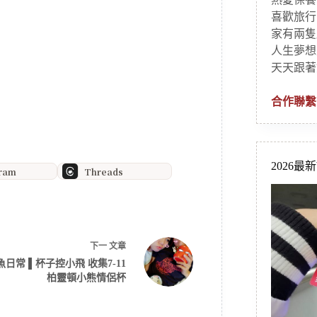
喜歡旅行
家有兩隻
人生夢想
天天跟著
合作聯繫
2026最
gram
Threads
下一
文章
魚日常 ▌杯子控小飛 收集7-11
柏靈頓小熊情侶杯