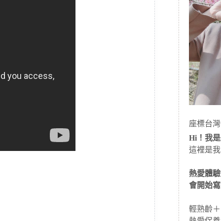
座標台灣
Hi！我是J
這裡是我
熱愛體驗
會開始寫
輕熟齡＋
熱愛保養