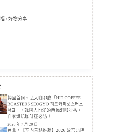
福 / 好物分享
章
韓國首爾。弘大咖啡廳「HIT COFFEE
ROASTERS SEOGYO 히트커피로스터스
서교」，韓國人也愛的西橋洞咖啡香，
自家烘焙咖啡迷必訪！
2026 年 7 月 28 日
台北。【室內景點推薦】2026 故宮北院