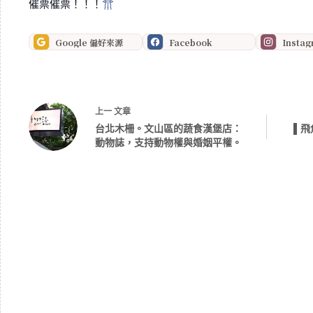
催票催票！！！
Google 偏好來源
Facebook
Insta
上一
文章
台北木柵。文山區的蔬食漢堡店：
▌飛
動物誌，支持動物權與婚姻平權。