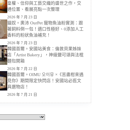
皇權、信仰與工藝交織的盛世之作，交
通位置、看展亮點一次整理
2026 年 7 月 23 日
貓奴。奧沛 OurPet 寵物魚油粉實測：跟
著飼料倒一包！適口性極好、0添加人工
香料的粉狀魚油補充！
2026 年 7 月 23 日
韓國首爾。安國站美食：倫敦貝果姊妹
店「Artist Bakery」，神級鹽可頌與法棍
麵包開箱
2026 年 7 月 22 日
韓國首爾。OIMU 오이뮤 ×《苦盡柑來遇
見你》期間限定快閃店！安國站必逛文
具選物店！
2026 年 7 月 21 日