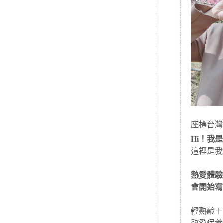
座標台灣
Hi！我是J
這裡是我
熱愛體驗
會開始寫
輕熟齡＋
熱愛保養