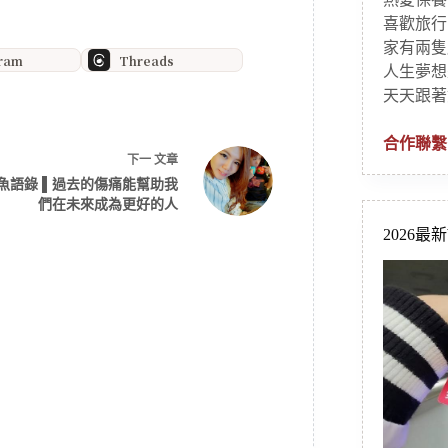
喜歡旅行
家有兩隻
gram
Threads
人生夢想
天天跟著
合作聯繫
下一
文章
魚語錄 ▌過去的傷痛能幫助我
們在未來成為更好的人
2026最