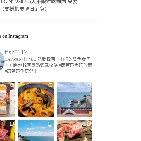
 10G NT230、5天不限流吃到飽 只要
（支援蝦皮隔日到貨）
 on Instagram
fish0312
TAIWAN대만 🏳️‍🌈 熱愛韓國自由行的雙魚女子
🇰🇷道地韓國景點靈感攻略
#跟著飛魚玩首爾
#跟著飛魚玩釜山