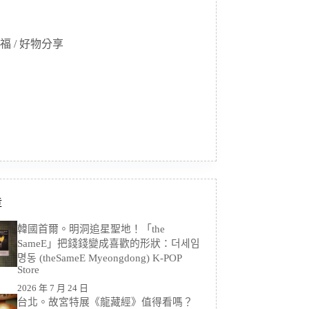
福 / 好物分享
章
韓國首爾。明洞追星聖地！「the
SameE」把錢錢變成喜歡的形狀：더세임
명동 (theSameE Myeongdong) K-POP
Store
2026 年 7 月 24 日
台北。故宮特展《龍藏經》值得看嗎？