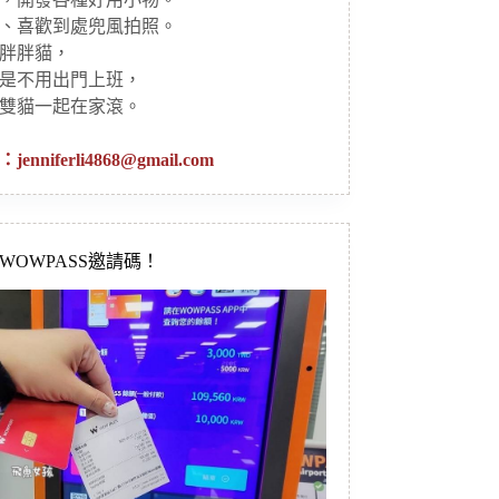
、喜歡到處兜風拍照。
胖胖貓，
是不用出門上班，
雙貓一起在家滾。
：
jenniferli4868@gmail.com
新WOWPASS邀請碼！