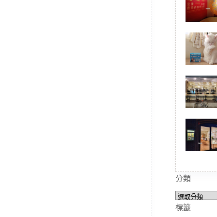
分類
分
類
標籤