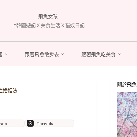
飛魚女孩
📍韓國遊記Ｘ美食生活Ｘ貓奴日記
國
跟著飛魚散步去
跟著飛魚吃美食
關於飛魚 A
性婚姻法
gram
Threads