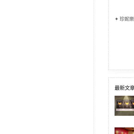
✦ 珍妮樂
最新文