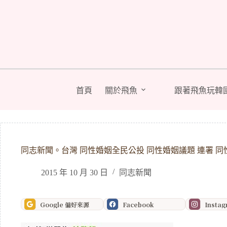
跳
至
主
要
內
容
首頁
關於飛魚
跟著飛魚玩韓
同志新聞。台灣 同性婚姻全民公投 同性婚姻議題 連署 同
2015 年 10 月 30 日
同志新聞
Google 偏好來源
Facebook
Insta