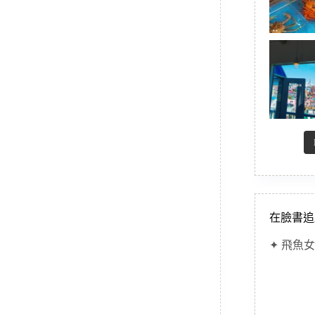
在臉書追
✦ 飛魚女