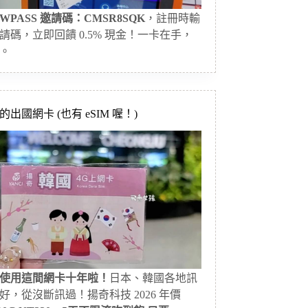
WPASS 邀請碼：CMSR8SQK
，註冊時輸
請碼，立即回饋 0.5% 現金！一卡在手，
。
出國網卡 (也有 eSIM 喔！)
使用這間網卡十年啦！
日本、韓國各地訊
好，從沒斷訊過！揚奇科技 2026 年價