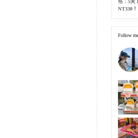
格：
5天
NT330！
Follow me