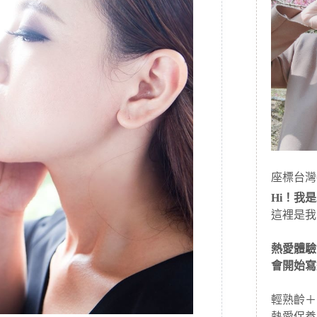
座標台灣
Hi！我是J
這裡是我
熱愛體驗
會開始寫
輕熟齡＋
熱愛保養