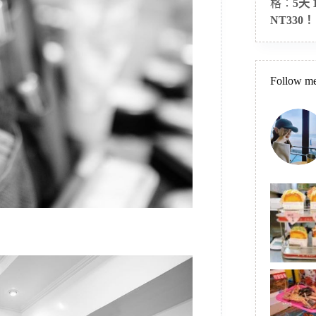
格：
5天
NT330！
Follow me