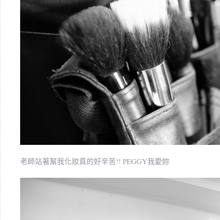
老師站著幫我化妝真的好辛苦!! PEGGY我愛妳 