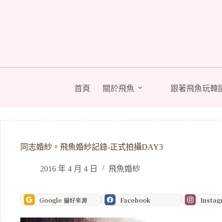
跳
至
主
要
內
容
首頁
關於飛魚
跟著飛魚玩韓
同志婚紗。飛魚婚紗記錄-正式拍攝DAY3
2016 年 4 月 4 日
飛魚婚紗
Google 偏好來源
Facebook
Insta