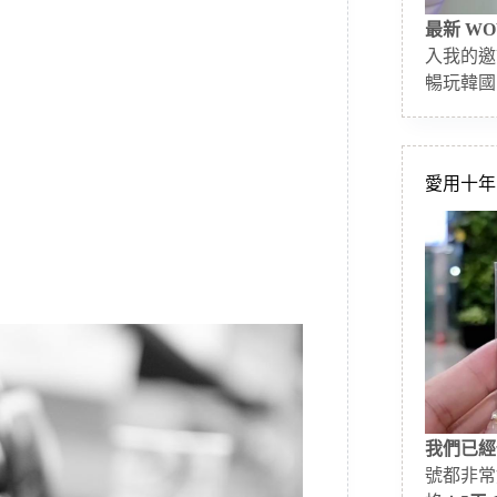
最新 WO
入我的邀
暢玩韓國
愛用十年的
我們已經
號都非常