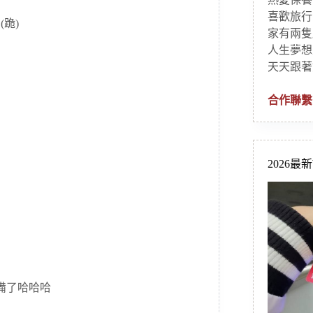
喜歡旅行
跪)
家有兩隻
人生夢想
天天跟著
合作聯繫
2026最
備了哈哈哈