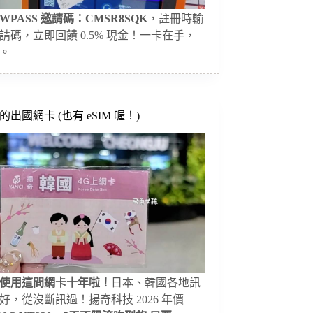
WPASS 邀請碼：CMSR8SQK
，註冊時輸
請碼，立即回饋 0.5% 現金！一卡在手，
。
出國網卡 (也有 eSIM 喔！)
使用這間網卡十年啦！
日本、韓國各地訊
好，從沒斷訊過！揚奇科技 2026 年價