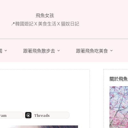
飛魚女孩
📍韓國遊記Ｘ美食生活Ｘ貓奴日記
國
跟著飛魚散步去
跟著飛魚吃美食
關於飛魚 A
gram
Threads