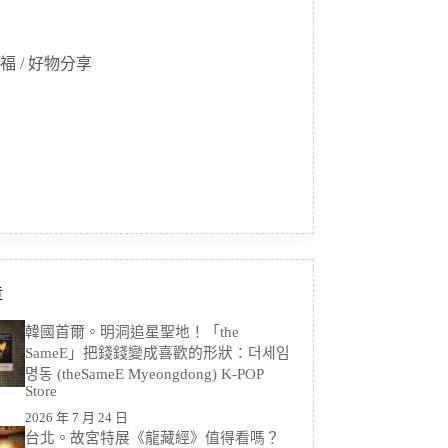
福 / 好物分享
章
韓國首爾。明洞追星聖地！「the
SameE」把錢錢變成喜歡的形狀：더세임
명동 (theSameE Myeongdong) K-POP
Store
2026 年 7 月 24 日
台北。故宮特展《龍藏經》值得看嗎？