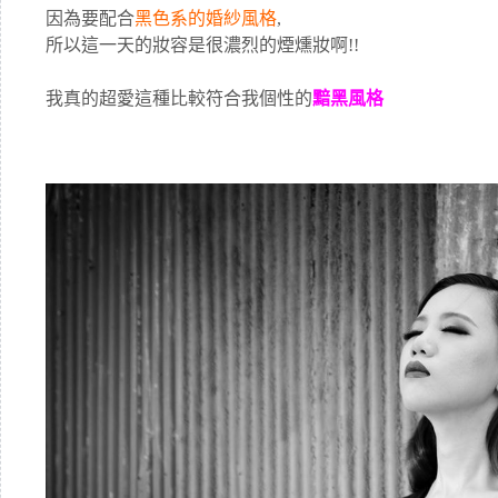
因為要配合
黑色系的婚紗風格
,
所以這一天的妝容是很濃烈的煙燻妝啊!!
我真的超愛這種比較符合我個性的
黯黑風格