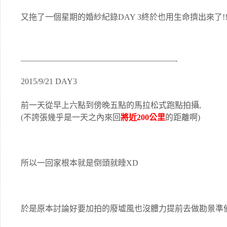
又拖了一個星期的婚紗紀錄DAY 3終於也用生命擠出來了!!(
———————————————————-
2015/9/21 DAY3
前一天從早上六點到傍晚五點的馬拉松式跑點拍攝,
(不誇張幾乎是一天之內來回
將近200公里
的距離啊)
所以一回家根本就是倒頭就睡XD
於是原本討論好要加拍的廢墟風也沒體力提前去做勘景準