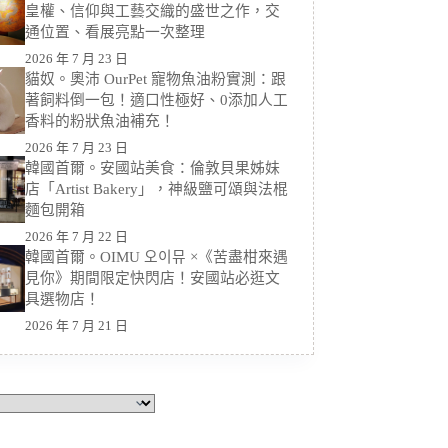
皇權、信仰與工藝交織的盛世之作，交
通位置、看展亮點一次整理
2026 年 7 月 23 日
貓奴。奧沛 OurPet 寵物魚油粉實測：跟
著飼料倒一包！適口性極好、0添加人工
香料的粉狀魚油補充！
2026 年 7 月 23 日
韓國首爾。安國站美食：倫敦貝果姊妹
店「Artist Bakery」，神級鹽可頌與法棍
麵包開箱
2026 年 7 月 22 日
韓國首爾。OIMU 오이뮤 ×《苦盡柑來遇
見你》期間限定快閃店！安國站必逛文
具選物店！
2026 年 7 月 21 日