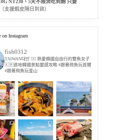
 10G NT230、5天不限流吃到飽 只要
（支援蝦皮隔日到貨）
 on Instagram
fish0312
TAIWAN대만 🏳️‍🌈 熱愛韓國自由行的雙魚女子
🇰🇷道地韓國景點靈感攻略
#跟著飛魚玩首爾
#跟著飛魚玩釜山