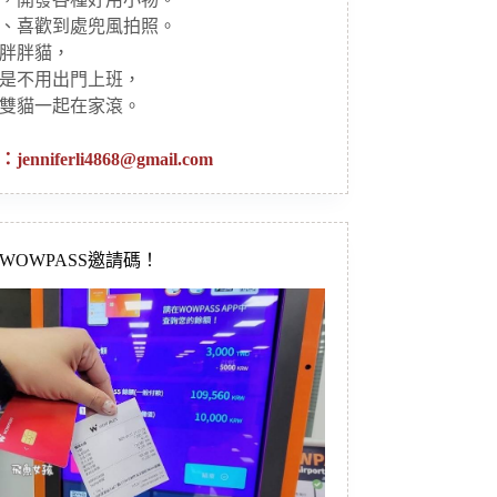
、喜歡到處兜風拍照。
胖胖貓，
是不用出門上班，
雙貓一起在家滾。
：
jenniferli4868@gmail.com
新WOWPASS邀請碼！