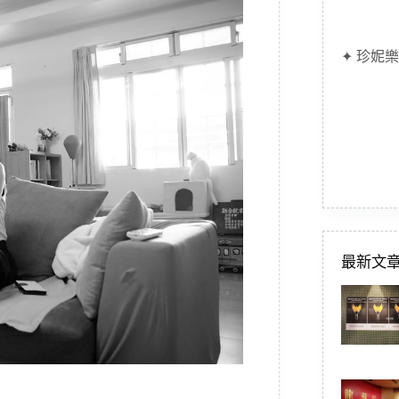
✦ 珍妮樂
最新文