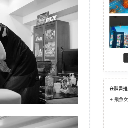
在臉書追
✦ 飛魚女