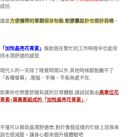
成份,
還是
方便攜帶的單顆保存包裝
,
軟膠囊設計也很好吞嚥
。
「加悅晶亮花青素」
幫助我在繁忙的工作時程中也能保
持水潤舒適的感受,
現代人的一天除了睡覺時間以外,其他時候都脫離不了
「各種螢幕」,電腦、手機、平板無處不在,
如果你也想要舒適有感的日常體驗,請試試看由
高單位花
青素+葉黃素組成的「加悅晶亮花青素」
!
不僅可以幫助晶潤舒適😎,對於像我這樣的忙碌上班族來
說也很減壓。讓身心都來個升級體驗吧️