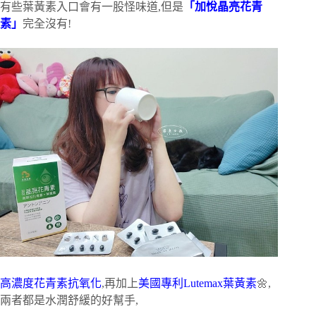
有些葉黃素入口會有一股怪味道,但是
「加悅晶亮花青
素」
完全沒有!
高濃度花青素抗氧化
,再加上
美國專利Lutemax葉黃素
🌼,
兩者都是水潤舒緩的好幫手,