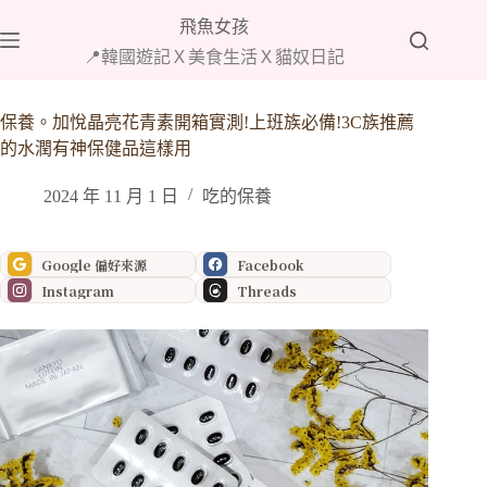
跳
飛魚女孩
至
📍韓國遊記Ｘ美食生活Ｘ貓奴日記
主
要
內
保養。加悅晶亮花青素開箱實測!上班族必備!3C族推薦
容
的水潤有神保健品這樣用
2024 年 11 月 1 日
吃的保養
Google 偏好來源
Facebook
Instagram
Threads