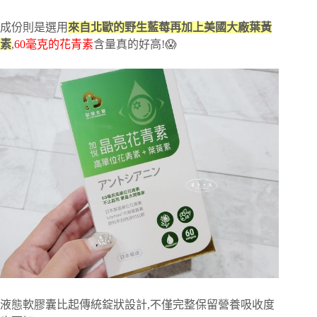
成份則是選用
來自北歐的野生藍莓再加上美國大廠葉黃
素
,
60毫克的花青素
含量真的好高!😱
液態軟膠囊比起傳統錠狀設計,不僅完整保留營養吸收度