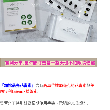
實測分享:長時間盯螢幕一整天也不怕眼睛乾澀
「加悅晶亮花青素」
含有
高單位達60毫克的花青素
與
美
國專利Lutemax葉黃素
,
雙管齊下特別針對長期使用手機、電腦的3C族設計,