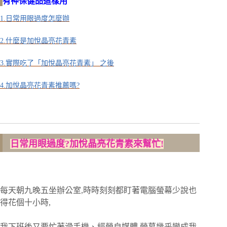
有神保健品這樣用
1.日常用眼過度怎麼辦
2.什麼是加悅晶亮花青素
3.實際吃了「加悅晶亮花青素」 之後
4.加悅晶亮花青素推薦嗎?
日常用眼過度?加悅晶亮花青素來幫忙!
每天朝九晚五坐辦公室,時時刻刻都盯著電腦螢幕少說也
得花個十小時,
我下班後又要忙著滑手機、經營自媒體,營幕幾乎變成我