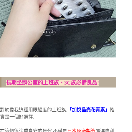
長期坐辦公室的上班族、3C族必備良品!
對於像我這種用眼過度的上班族,
「加悅晶亮花青素」
確
實是一個好選擇,
在這個很注重食安的年代,不僅是
日本原廠製造
嚴選專利