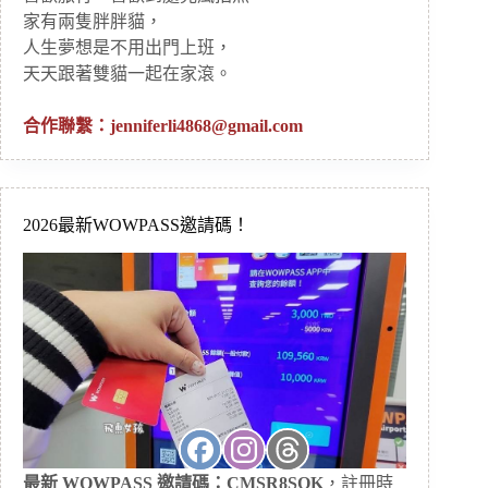
家有兩隻胖胖貓，
人生夢想是不用出門上班，
天天跟著雙貓一起在家滾。
合作聯繫：
jenniferli4868@gmail.com
2026最新WOWPASS邀請碼！
最新 WOWPASS 邀請碼：CMSR8SQK
，註冊時