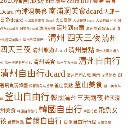
2026韓國旅遊
BIFF廣場 美食
biff 廣場 dcard
南浦洞美食dcard
南浦洞美食
Dcard
大邱一
日遊dcard
大邱景點
大邱三天兩夜 Dcard
大邱景點dcard
大邱自由行
明洞
清州到首爾
清州交通
清州到首爾dcard
清
必吃dcard
明洞美食dcard
清州 四天三夜
清州
州到首爾ktx
清州到首爾巴士
四天三夜
清州景點
清州旅遊dcard
清州機場交通方
清州自由行
清州美食
式
清州機場到五松站
清州美食推薦
清州自由行dcard
跟
清州西門市場
西門市場美食
釜山美食
著飛魚玩韓國
釜山景點
跟著飛魚玩首爾
釜山美食推
釜山自由行
韓國清州三天兩夜
韓國清
薦
韓國自由行
飛魚女
州美食
韓國自助旅行
韓國行程
首爾自由行
孩
首爾自由行行程
首爾景點
首爾賞櫻