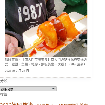
韓國首爾。【南大門市場美食】南大門必吃推薦與交通方
式：糖餅、魚糕、豬腳，銅板美食一次看！（2026最新）
2026 年 7 月 26 日
分類
分
類
標籤