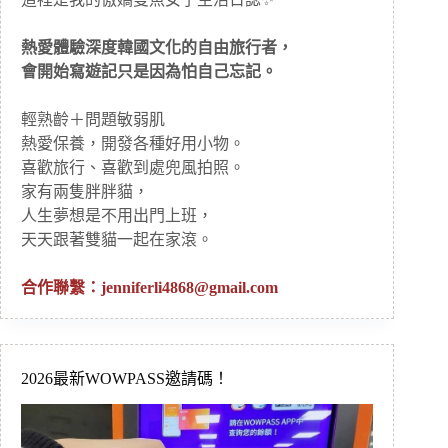
熱愛體驗深度韓國文化的自由旅行者，
會開始寫遊記只是因為怕自己忘記。
輕熟齡＋問題敏弱肌
熱愛保養，開發各種好用小物。
喜歡旅行、喜歡到處兜風拍照。
家有兩隻胖胖貓，
人生夢想是不用出門上班，
天天跟著雙貓一起在家滾。
合作聯繫：
jenniferli4868@gmail.com
2026最新WOWPASS邀請碼！