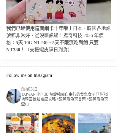
我們已經使用這間網卡十年啦！
日本、韓國各地訊
號都非常好，從沒斷訊過！揚奇科技 2026 年價
格：
5天 10G NT230、5天不限流吃到飽 只要
NT330！
（支援蝦皮隔日到貨）
Follow me on Instagram
fish0312
TAIWAN대만 🏳️‍🌈 熱愛韓國自由行的雙魚女子
🇰🇷道
地韓國景點靈感攻略
#跟著飛魚玩首爾 #跟著飛魚玩
釜山