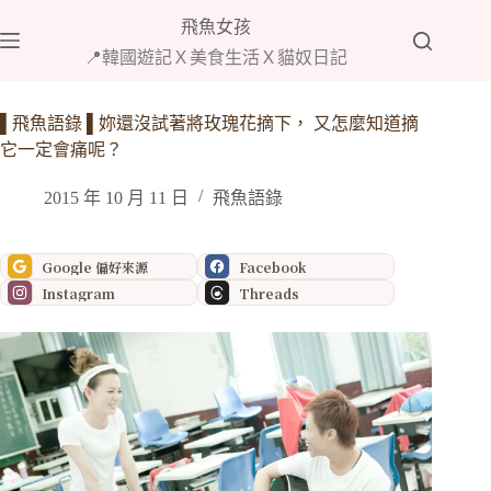
跳
飛魚女孩
至
📍韓國遊記Ｘ美食生活Ｘ貓奴日記
主
要
內
▌飛魚語錄 ▌妳還沒試著將玫瑰花摘下， 又怎麼知道摘
容
它一定會痛呢？
2015 年 10 月 11 日
飛魚語錄
Google 偏好來源
Facebook
Instagram
Threads