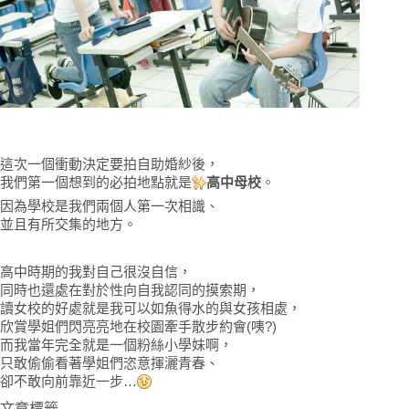
這次一個衝動決定要拍自助婚紗後，
我們第一個想到的必拍地點就是
高中母校
。
✨
因為學校是我們兩個人第一次相識、
並且有所交集的地方。
高中時期的我對自己很沒自信，
同時也還處在對於性向自我認同的摸索期，
讀女校的好處就是我可以如魚得水的與女孩相處，
欣賞學姐們閃亮亮地在校園牽手散步約會(咦?)
而我當年完全就是一個粉絲小學妹啊，
只敢偷偷看著學姐們恣意揮灑青春、
卻不敢向前靠近一步…
文章標籤