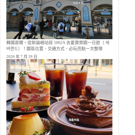
韓國首爾。從新論峴站搭 5002A 去愛寶樂園一日遊（ 에
버랜드）！園區位置、交通方式、必玩亮點一次整理
2026 年 7 月 29 日