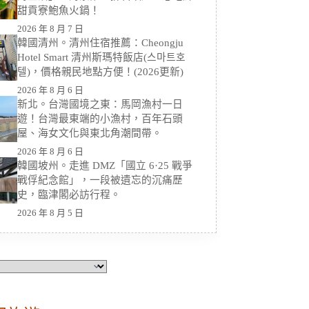
甜貢寮鮑魚火鍋！
2026 年 8 月 7 日
韓國清州。清州住宿推薦：Cheongju
Hotel Smart 清州斯瑪特飯店(스마트호
텔)，價格親民地點方便！(2026更新)
2026 年 8 月 6 日
新北。台灣國境之東：馬岡漁村一日
遊！台灣最東端的小漁村，百年石頭
屋、海女文化與東北角潮間帶。
2026 年 8 月 6 日
韓國坡州。走進 DMZ「國立 6·25 戰爭
戰俘紀念館」，一段被遺忘的沉痛歷
史，臨津閣必訪行程。
2026 年 8 月 5 日