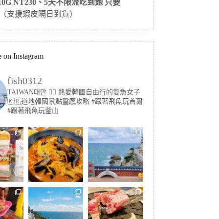
 10G NT230、5天不限流吃到飽 只要
（支援蝦皮隔日到貨）
 on Instagram
fish0312
TAIWAN대만 🏳️‍🌈 熱愛韓國自由行的雙魚女子
🇰🇷道地韓國景點靈感攻略
#跟著飛魚玩首爾
#跟著飛魚玩釜山