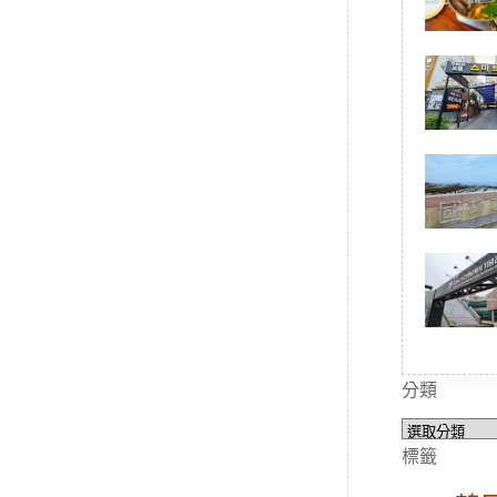
分類
分
類
標籤