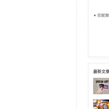
✦ 珍妮樂
最新文