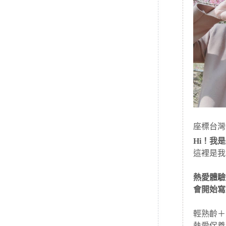
座標台灣
Hi！我是J
這裡是我
熱愛體驗
會開始寫
輕熟齡＋
熱愛保養