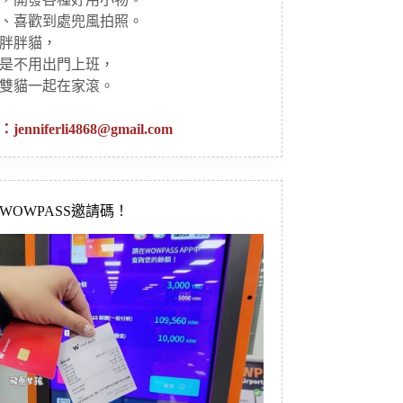
、喜歡到處兜風拍照。
胖胖貓，
是不用出門上班，
雙貓一起在家滾。
：
jenniferli4868@gmail.com
新WOWPASS邀請碼！