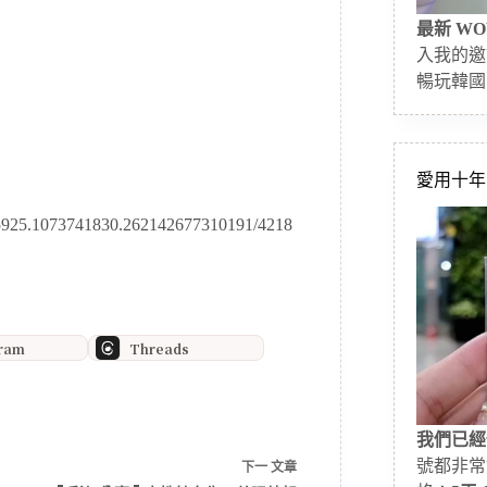
最新 WO
入我的邀
暢玩韓國
愛用十年的
975925.1073741830.262142677310191/4218
gram
Threads
我們已經
號都非常
下一
文章