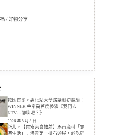
福 / 好物分享
章
韓國首爾。惠化站大學路話劇初體驗！
WINNER 金秦禹首度參演《我們去
KTV…聊聊吧？》
2026 年 8 月 8 日
新北。【貢寮美食推薦】馬崗漁村「靠
海生活」：海景第一排石頭屋，必吃鮮