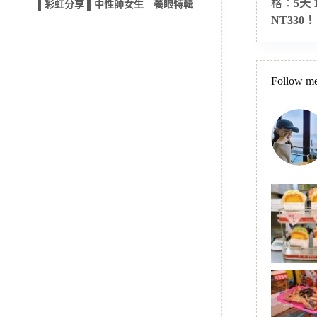
格：
5天
▌彩虹分享 ▌中性帥女生 養眼特輯
NT330！
Follow me