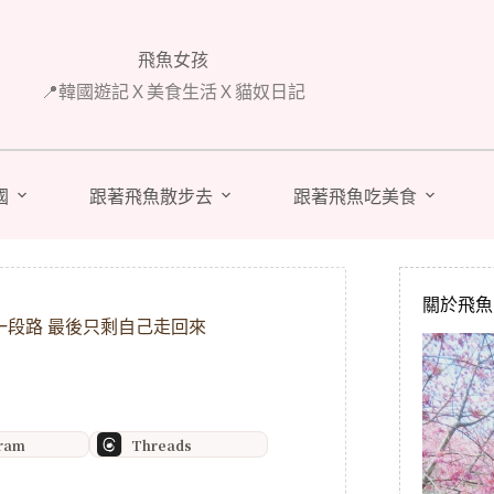
飛魚女孩
📍韓國遊記Ｘ美食生活Ｘ貓奴日記
國
跟著飛魚散步去
跟著飛魚吃美食
關於飛魚 A
一段路 最後只剩自己走回來
gram
Threads