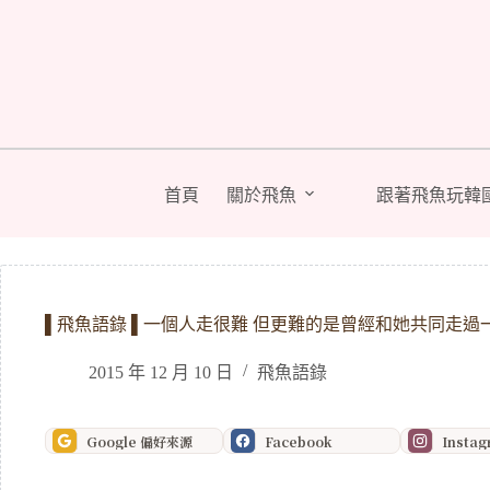
跳
至
主
要
內
容
首頁
關於飛魚
跟著飛魚玩韓
▌飛魚語錄 ▌一個人走很難 但更難的是曾經和她共同走過
2015 年 12 月 10 日
飛魚語錄
Google 偏好來源
Facebook
Insta