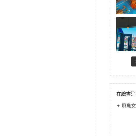
在臉書追
✦ 飛魚女