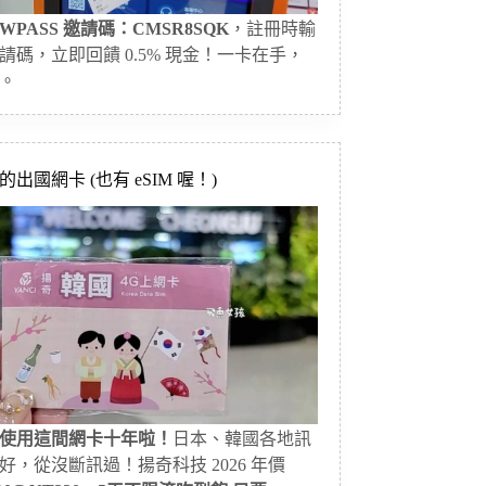
WPASS 邀請碼：CMSR8SQK
，註冊時輸
請碼，立即回饋 0.5% 現金！一卡在手，
。
出國網卡 (也有 eSIM 喔！)
使用這間網卡十年啦！
日本、韓國各地訊
好，從沒斷訊過！揚奇科技 2026 年價