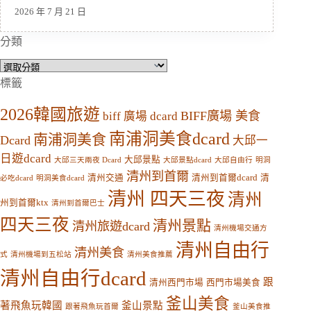
2026 年 7 月 21 日
分類
分
類
標籤
2026韓國旅遊
BIFF廣場 美食
biff 廣場 dcard
南浦洞美食dcard
南浦洞美食
Dcard
大邱一
日遊dcard
大邱景點
大邱三天兩夜 Dcard
大邱景點dcard
大邱自由行
明洞
清州到首爾
清州交通
清州到首爾dcard
清
必吃dcard
明洞美食dcard
清州 四天三夜
清州
州到首爾ktx
清州到首爾巴士
四天三夜
清州景點
清州旅遊dcard
清州機場交通方
清州自由行
清州美食
式
清州機場到五松站
清州美食推薦
清州自由行dcard
跟
清州西門市場
西門市場美食
釜山美食
著飛魚玩韓國
釜山景點
跟著飛魚玩首爾
釜山美食推