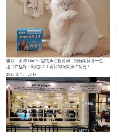
貓奴。奧沛 OurPet 寵物魚油粉實測：跟著飼料倒一包！
適口性極好、0添加人工香料的粉狀魚油補充！
2026 年 7 月 23 日