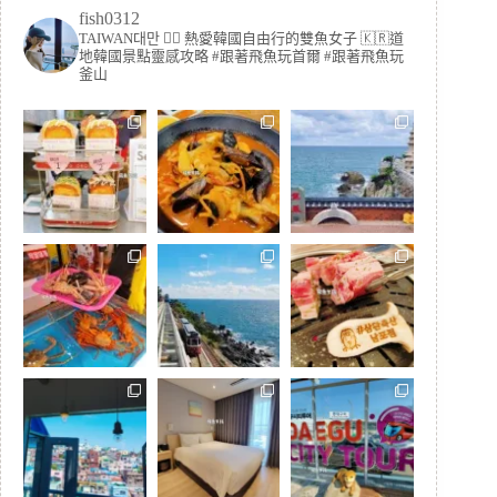
fish0312
TAIWAN대만 🏳️‍🌈 熱愛韓國自由行的雙魚女子
🇰🇷道
地韓國景點靈感攻略
#跟著飛魚玩首爾 #跟著飛魚玩
釜山