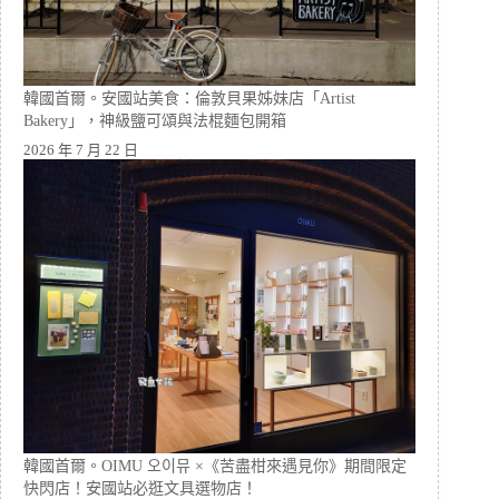
韓國首爾。安國站美食：倫敦貝果姊妹店「Artist
Bakery」，神級鹽可頌與法棍麵包開箱
2026 年 7 月 22 日
韓國首爾。OIMU 오이뮤 ×《苦盡柑來遇見你》期間限定
快閃店！安國站必逛文具選物店！