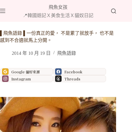
跳
飛魚女孩
至
📍韓國遊記Ｘ美食生活Ｘ貓奴日記
主
要
內
▌飛魚語錄 ▌一份真正的愛， 不是累了就放手， 也不是
容
感到不合適就馬上分開。
2014 年 10 月 19 日
飛魚語錄
Google 偏好來源
Facebook
Instagram
Threads