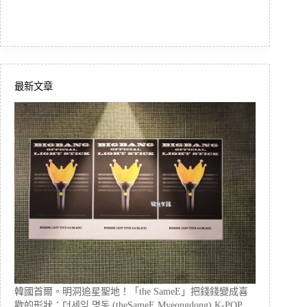
最新文章
韓國首爾。明洞追星聖地！「the SameE」把錢錢變成喜
歡的形狀：더세임 명동 (theSameE Myeongdong) K-POP