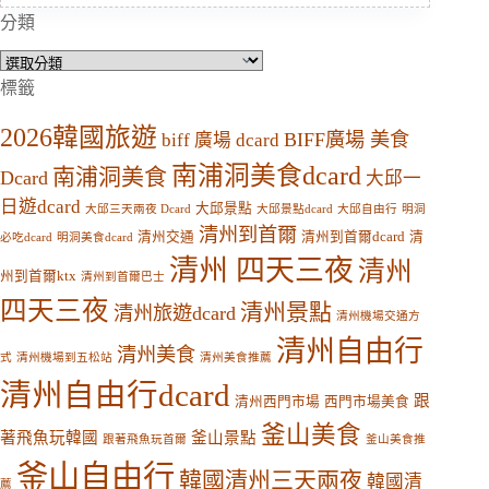
分類
分
類
標籤
2026韓國旅遊
BIFF廣場 美食
biff 廣場 dcard
南浦洞美食dcard
南浦洞美食
Dcard
大邱一
日遊dcard
大邱景點
大邱三天兩夜 Dcard
大邱景點dcard
大邱自由行
明洞
清州到首爾
清州交通
清州到首爾dcard
清
必吃dcard
明洞美食dcard
清州 四天三夜
清州
州到首爾ktx
清州到首爾巴士
四天三夜
清州景點
清州旅遊dcard
清州機場交通方
清州自由行
清州美食
式
清州機場到五松站
清州美食推薦
清州自由行dcard
跟
清州西門市場
西門市場美食
釜山美食
著飛魚玩韓國
釜山景點
跟著飛魚玩首爾
釜山美食推
釜山自由行
韓國清州三天兩夜
韓國清
薦