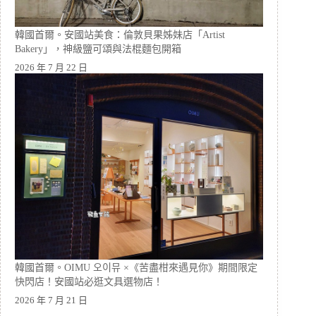
韓國首爾。安國站美食：倫敦貝果姊妹店「Artist
Bakery」，神級鹽可頌與法棍麵包開箱
2026 年 7 月 22 日
韓國首爾。OIMU 오이뮤 ×《苦盡柑來遇見你》期間限定
快閃店！安國站必逛文具選物店！
2026 年 7 月 21 日