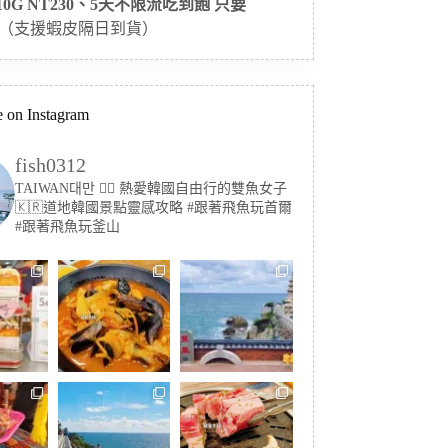
 10G NT230、5天不限流吃到飽 只要
（支援蝦皮隔日到貨）
 on Instagram
fish0312
TAIWAN대만 🏳️‍🌈 熱愛韓國自由行的雙魚女子
🇰🇷道地韓國景點靈感攻略
#跟著飛魚玩首爾
#跟著飛魚玩釜山