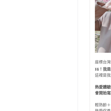
座標台灣
Hi！我是J
這裡是我
熱愛體驗
會開始寫
輕熟齡＋
熱愛保養