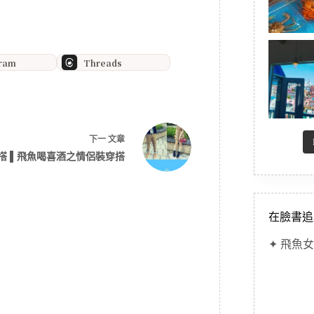
gram
Threads
下一
文章
搭 ▌飛魚喝喜酒之情侶裝穿搭
在臉書追
✦ 飛魚女