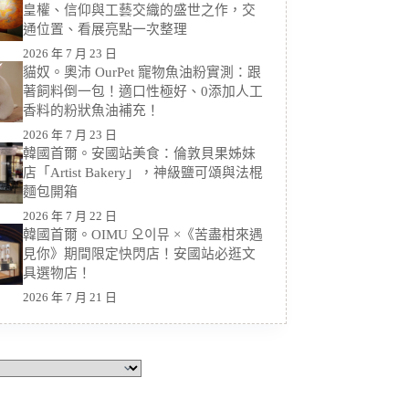
皇權、信仰與工藝交織的盛世之作，交
通位置、看展亮點一次整理
2026 年 7 月 23 日
貓奴。奧沛 OurPet 寵物魚油粉實測：跟
著飼料倒一包！適口性極好、0添加人工
香料的粉狀魚油補充！
2026 年 7 月 23 日
韓國首爾。安國站美食：倫敦貝果姊妹
店「Artist Bakery」，神級鹽可頌與法棍
麵包開箱
2026 年 7 月 22 日
韓國首爾。OIMU 오이뮤 ×《苦盡柑來遇
見你》期間限定快閃店！安國站必逛文
具選物店！
2026 年 7 月 21 日