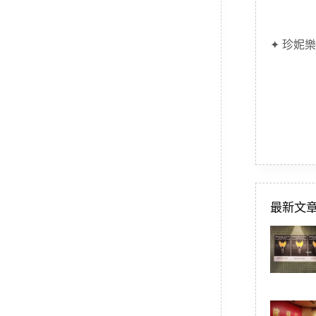
✦ 珍妮樂
最新文