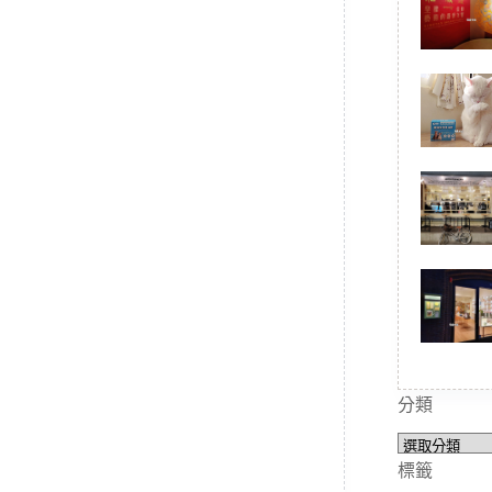
分類
分
類
標籤