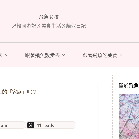
飛魚女孩
📍韓國遊記Ｘ美食生活Ｘ貓奴日記
國
跟著飛魚散步去
跟著飛魚吃美食
關於飛魚 A
正的「家庭」呢？
gram
Threads