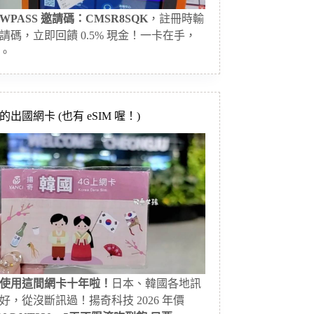
WPASS 邀請碼：CMSR8SQK
，註冊時輸
請碼，立即回饋 0.5% 現金！一卡在手，
。
出國網卡 (也有 eSIM 喔！)
使用這間網卡十年啦！
日本、韓國各地訊
好，從沒斷訊過！揚奇科技 2026 年價