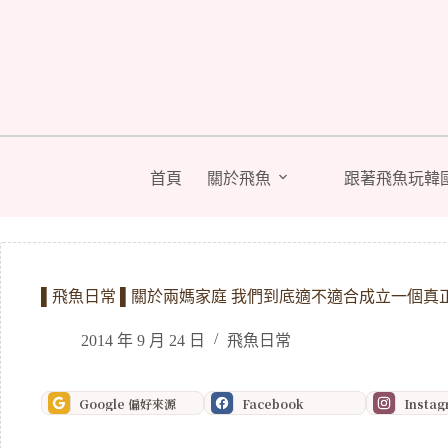
跳
至
主
要
內
容
首頁
關於飛魚
跟著飛魚玩韓
▌飛魚日常 ▌關於兩媽家庭 我們到底適不適合成立一個真
2014 年 9 月 24 日
飛魚日常
Google 偏好來源
Facebook
Insta