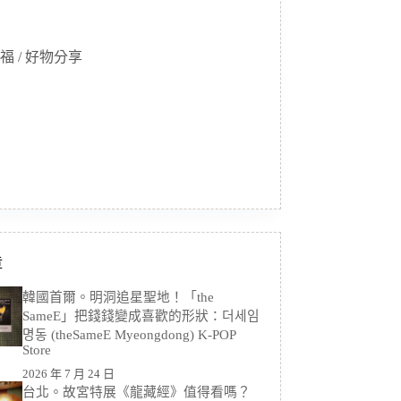
福 / 好物分享
章
韓國首爾。明洞追星聖地！「the
SameE」把錢錢變成喜歡的形狀：더세임
명동 (theSameE Myeongdong) K-POP
Store
2026 年 7 月 24 日
台北。故宮特展《龍藏經》值得看嗎？