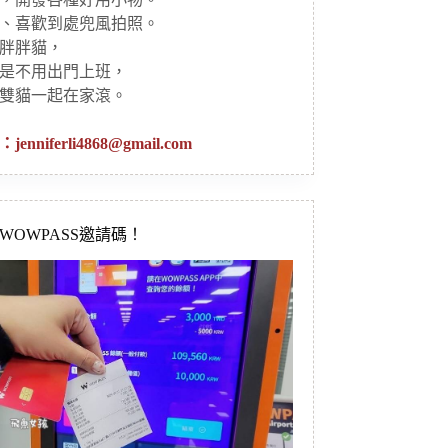
、喜歡到處兜風拍照。
胖胖貓，
是不用出門上班，
雙貓一起在家滾。
：
jenniferli4868@gmail.com
新WOWPASS邀請碼！