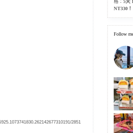
格：
5天
NT330！
Follow me
975925.1073741830.262142677310191/2851