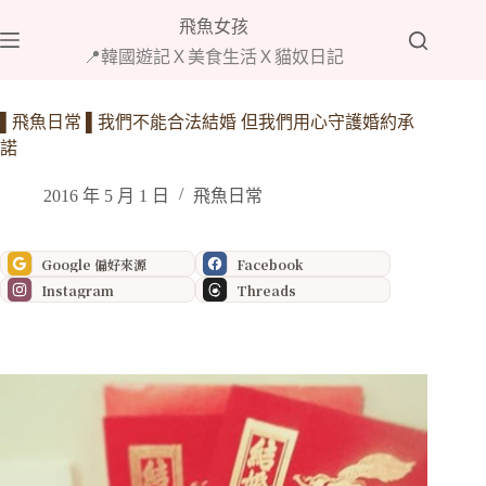
跳
飛魚女孩
至
📍韓國遊記Ｘ美食生活Ｘ貓奴日記
主
要
內
▌飛魚日常 ▌我們不能合法結婚 但我們用心守護婚約承
容
諾
2016 年 5 月 1 日
飛魚日常
Google 偏好來源
Facebook
Instagram
Threads