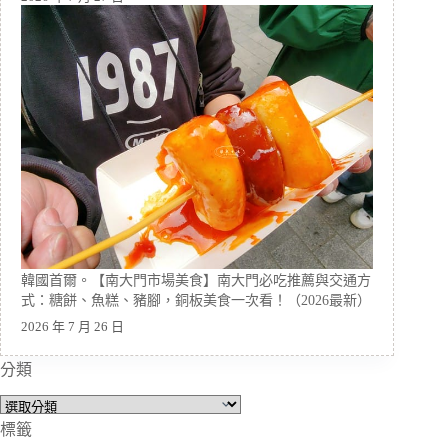
韓國首爾。【南大門市場美食】南大門必吃推薦與交通方
式：糖餅、魚糕、豬腳，銅板美食一次看！（2026最新）
2026 年 7 月 26 日
分類
分
類
標籤