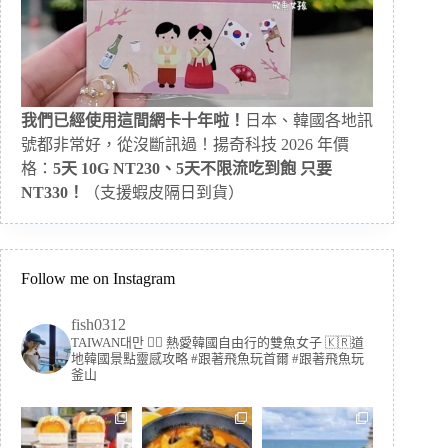
我們已經使用這間網卡十年啦！
日本、韓國各地訊
號都非常好，從沒斷訊過！揚奇科技 2026 年價
格：
5天 10G NT230、5天不限流吃到飽 只要
NT330！
（支援蝦皮隔日到貨）
Follow me on Instagram
fish0312
TAIWAN대만 🏳️‍🌈 熱愛韓國自由行的雙魚女子
🇰🇷道
地韓國景點靈感攻略
#跟著飛魚玩首爾 #跟著飛魚玩
釜山