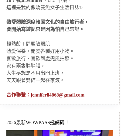
Hi！我是Jennifer
，她是小飛。
這裡是我的傲嬌雙魚女子生活日誌✨
熱愛體驗深度韓國文化的自由旅行者，
會開始寫遊記只是因為怕自己忘記。
輕熟齡＋問題敏弱肌
熱愛保養，開發各種好用小物。
喜歡旅行、喜歡到處兜風拍照。
家有兩隻胖胖貓，
人生夢想是不用出門上班，
天天跟著雙貓一起在家滾。
合作聯繫：
jenniferli4868@gmail.com
2026最新WOWPASS邀請碼！