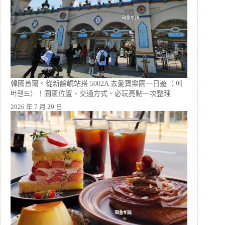
韓國首爾。從新論峴站搭 5002A 去愛寶樂園一日遊（ 에
버랜드）！園區位置、交通方式、必玩亮點一次整理
2026 年 7 月 29 日