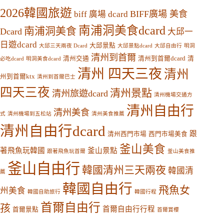
2026韓國旅遊
BIFF廣場 美食
biff 廣場 dcard
南浦洞美食dcard
南浦洞美食
Dcard
大邱一
日遊dcard
大邱景點
大邱三天兩夜 Dcard
大邱景點dcard
大邱自由行
明洞
清州到首爾
清州交通
清州到首爾dcard
清
必吃dcard
明洞美食dcard
清州 四天三夜
清州
州到首爾ktx
清州到首爾巴士
四天三夜
清州景點
清州旅遊dcard
清州機場交通方
清州自由行
清州美食
式
清州機場到五松站
清州美食推薦
清州自由行dcard
跟
清州西門市場
西門市場美食
釜山美食
著飛魚玩韓國
釜山景點
跟著飛魚玩首爾
釜山美食推
釜山自由行
韓國清州三天兩夜
韓國清
薦
韓國自由行
飛魚女
州美食
韓國自助旅行
韓國行程
首爾自由行
孩
首爾自由行行程
首爾景點
首爾賞櫻