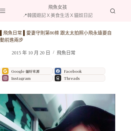
跳
飛魚女孩
至
📍韓國遊記Ｘ美食生活Ｘ貓奴日記
主
要
內
▌飛魚日常 ▌愛妻守則第86條 跟太太拍照小飛永遠要自
容
動前進兩步
2015 年 10 月 20 日
飛魚日常
Google 偏好來源
Facebook
Instagram
Threads