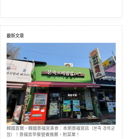
最新文章
韓國首爾。韓國景福宮美食：本粥景福宮店（본죽 경복궁
점）！景福宮早餐營養推薦，附菜單！