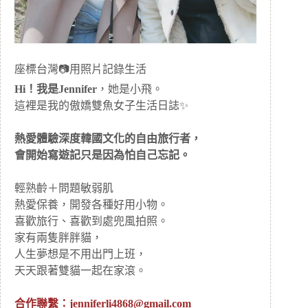
座標台灣📷用照片記錄生活
Hi！我是Jennifer
，她是小飛。
這裡是我的傲嬌雙魚女子生活日誌✨
熱愛體驗深度韓國文化的自由旅行者，
會開始寫遊記只是因為怕自己忘記。
輕熟齡＋問題敏弱肌
熱愛保養，開發各種好用小物。
喜歡旅行、喜歡到處兜風拍照。
家有兩隻胖胖貓，
人生夢想是不用出門上班，
天天跟著雙貓一起在家滾。
合作聯繫：
jenniferli4868@gmail.com