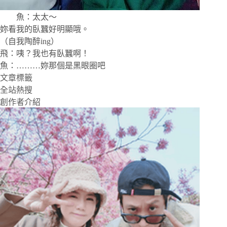
魚：太太～
妳看我的臥蠶好明顯哦。
（自我陶醉ing）
飛：咦？我也有臥蠶啊！
魚：………妳那個是黑眼圈吧
文章標籤
全站熱搜
創作者介紹