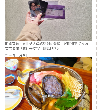
韓國首爾。惠化站大學路話劇初體驗！WINNER 金秦禹
首度參演《我們去KTV…聊聊吧？》
2026 年 8 月 8 日