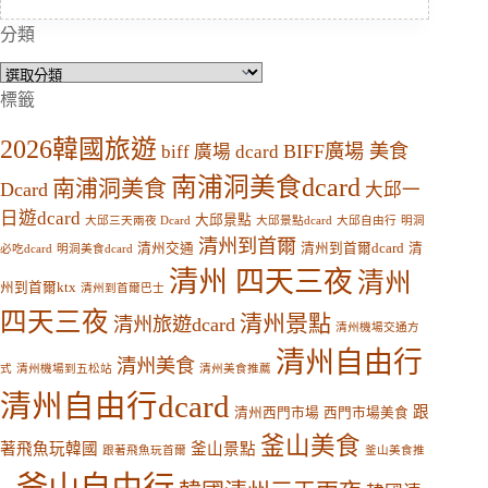
分類
分
類
標籤
2026韓國旅遊
BIFF廣場 美食
biff 廣場 dcard
南浦洞美食dcard
南浦洞美食
Dcard
大邱一
日遊dcard
大邱景點
大邱三天兩夜 Dcard
大邱景點dcard
大邱自由行
明洞
清州到首爾
清州交通
清州到首爾dcard
清
必吃dcard
明洞美食dcard
清州 四天三夜
清州
州到首爾ktx
清州到首爾巴士
四天三夜
清州景點
清州旅遊dcard
清州機場交通方
清州自由行
清州美食
式
清州機場到五松站
清州美食推薦
清州自由行dcard
跟
清州西門市場
西門市場美食
釜山美食
著飛魚玩韓國
釜山景點
跟著飛魚玩首爾
釜山美食推
釜山自由行