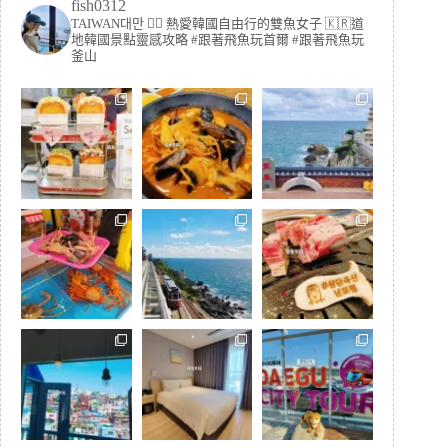
fish0312
TAIWAN대만 🏳️‍🌈 熱愛韓國自由行的雙魚女子
🇰🇷道
地韓國景點靈感攻略
#跟著飛魚玩首爾 #跟著飛魚玩
釜山