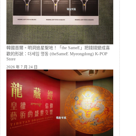
韓國首爾。明洞追星聖地！「the SameE」把錢錢變成喜
歡的形狀：더세임 명동 (theSameE Myeongdong) K-POP
Store
2026 年 7 月 24 日