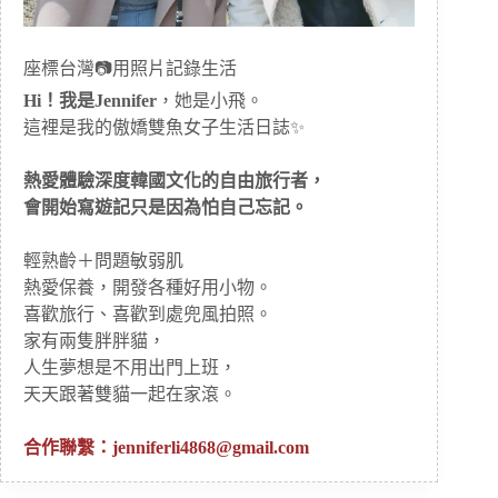
座標台灣📷用照片記錄生活
Hi！我是Jennifer
，她是小飛。
這裡是我的傲嬌雙魚女子生活日誌✨
熱愛體驗深度韓國文化的自由旅行者，
會開始寫遊記只是因為怕自己忘記。
輕熟齡＋問題敏弱肌
熱愛保養，開發各種好用小物。
喜歡旅行、喜歡到處兜風拍照。
家有兩隻胖胖貓，
人生夢想是不用出門上班，
天天跟著雙貓一起在家滾。
合作聯繫：
jenniferli4868@gmail.com