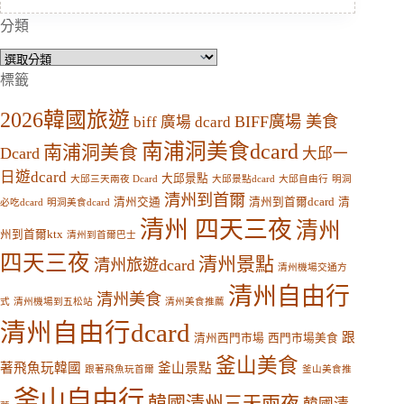
分類
分
類
標籤
2026韓國旅遊
BIFF廣場 美食
biff 廣場 dcard
南浦洞美食dcard
南浦洞美食
Dcard
大邱一
日遊dcard
大邱景點
大邱三天兩夜 Dcard
大邱景點dcard
大邱自由行
明洞
清州到首爾
清州交通
清州到首爾dcard
清
必吃dcard
明洞美食dcard
清州 四天三夜
清州
州到首爾ktx
清州到首爾巴士
四天三夜
清州景點
清州旅遊dcard
清州機場交通方
清州自由行
清州美食
式
清州機場到五松站
清州美食推薦
清州自由行dcard
跟
清州西門市場
西門市場美食
釜山美食
著飛魚玩韓國
釜山景點
跟著飛魚玩首爾
釜山美食推
釜山自由行
韓國清州三天兩夜