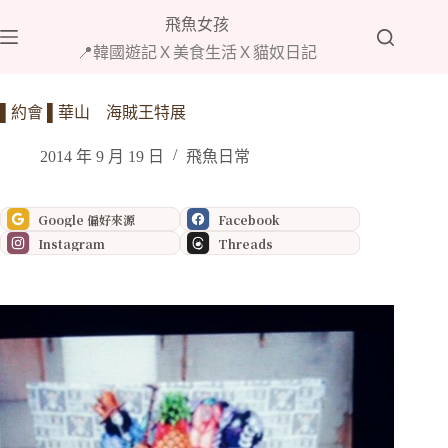
跳
飛魚女孩
至
📍韓國遊記Ｘ美食生活Ｘ貓奴日記
主
要
內
▌約會 ▌華山 海賊王特展
容
2014 年 9 月 19 日
飛魚日常
Google 偏好來源
Facebook
Instagram
Threads