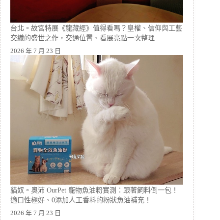
台北。故宮特展《龍藏經》值得看嗎？皇權、信仰與工藝
交織的盛世之作，交通位置、看展亮點一次整理
2026 年 7 月 23 日
貓奴。奧沛 OurPet 寵物魚油粉實測：跟著飼料倒一包！
適口性極好、0添加人工香料的粉狀魚油補充！
2026 年 7 月 23 日