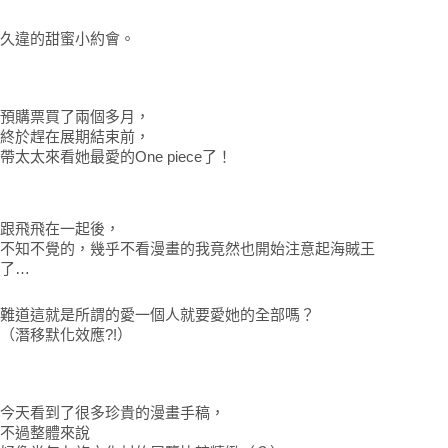
久違的甜蜜小約會。
預購票買了兩個多月，
終於趕在展期結束前，
帶太太來看她最愛的One piece了！
跟飛飛在一起後，
不知不覺的，幾乎不看漫畫的我竟然也開始注意起海賊王
了…
難道這就是所謂的愛一個人就要愛她的全部嗎？
（潛移默化效應?!）
今天看到了很多珍貴的漫畫手稿，
不過整體來說