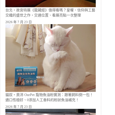
台北。故宮特展《龍藏經》值得看嗎？皇權、信仰與工藝
交織的盛世之作，交通位置、看展亮點一次整理
2026 年 7 月 23 日
貓奴。奧沛 OurPet 寵物魚油粉實測：跟著飼料倒一包！
適口性極好、0添加人工香料的粉狀魚油補充！
2026 年 7 月 23 日