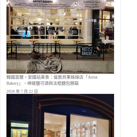
韓國首爾。安國站美食：倫敦貝果姊妹店「Artist
Bakery」，神級鹽可頌與法棍麵包開箱
2026 年 7 月 22 日