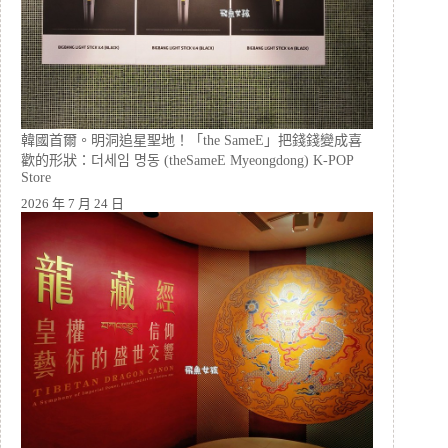
韓國首爾。明洞追星聖地！「the SameE」把錢錢變成喜
歡的形狀：더세임 명동 (theSameE Myeongdong) K-POP
Store
2026 年 7 月 24 日