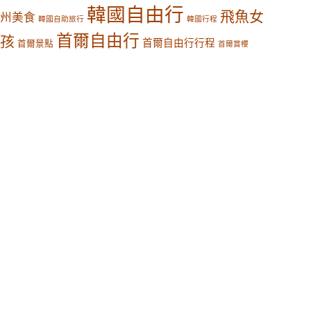
韓國自由行
飛魚女
州美食
韓國自助旅行
韓國行程
首爾自由行
孩
首爾自由行行程
首爾景點
首爾賞櫻