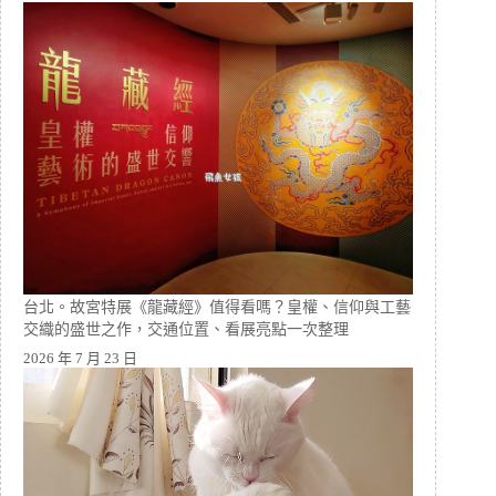
台北。故宮特展《龍藏經》值得看嗎？皇權、信仰與工藝
交織的盛世之作，交通位置、看展亮點一次整理
2026 年 7 月 23 日