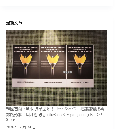
最新文章
韓國首爾。明洞追星聖地！「the SameE」把錢錢變成喜
歡的形狀：더세임 명동 (theSameE Myeongdong) K-POP
Store
2026 年 7 月 24 日