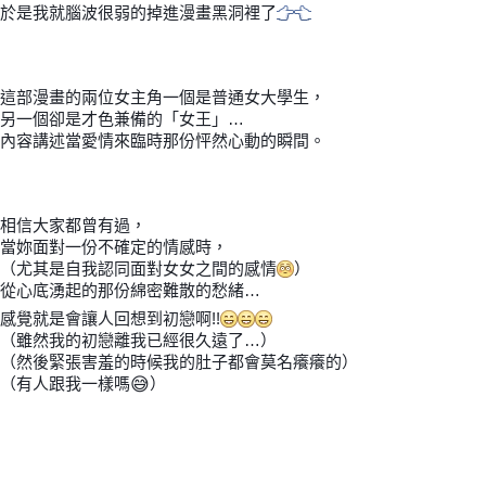
於是我就腦波很弱的掉進漫畫黑洞裡了
👉
👈
這部漫畫的兩位女主角一個是普通女大學生，
另一個卻是才色兼備的「女王」…
內容講述當愛情來臨時那份怦然心動的瞬間。
相信大家都曾有過，
當妳面對一份不確定的情感時，
（尤其是自我認同面對女女之間的感情
）
😳
從心底湧起的那份綿密難散的愁緒…
感覺就是會讓人回想到初戀啊!!
😄
😄
😄
（雖然我的初戀離我已經很久遠了…）
（然後緊張害羞的時候我的肚子都會莫名癢癢的）
（有人跟我一樣嗎
）
😅