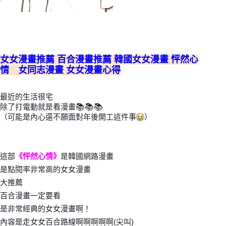
女女漫畫推薦 百合漫畫推薦 韓國女女漫畫 怦然心
情 女同志漫畫 女女漫畫心得
最近的生活很宅
除了打電動就是看漫畫
📚
📚
📚
（可能是內心還不願面對年後開工這件事
）
😭
這部
《怦然心情》
是韓國網路漫畫
是點閱率非常高的女女漫畫
大推薦
百合漫畫一定要看
是非常經典的女女漫畫啊！
內容是走女女百合路線啊啊啊啊啊(尖叫)