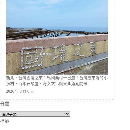
新北。台灣國境之東：馬岡漁村一日遊！台灣最東端的小
漁村，百年石頭屋、海女文化與東北角潮間帶。
2026 年 8 月 6 日
分類
分
類
標籤