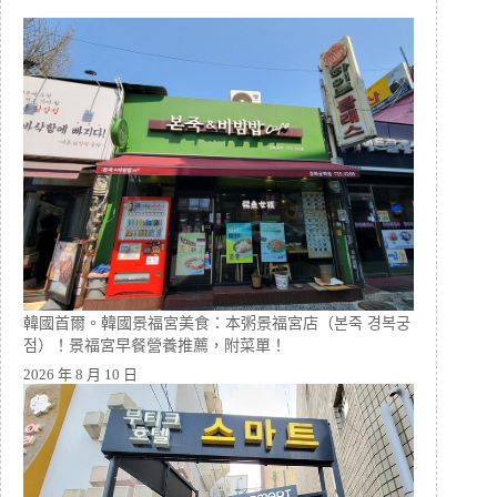
韓國首爾。韓國景福宮美食：本粥景福宮店（본죽 경복궁
점）！景福宮早餐營養推薦，附菜單！
2026 年 8 月 10 日