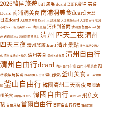
2026韓國旅遊
BIFF廣場 美食
biff 廣場 dcard
南浦洞美食dcard
南浦洞美食
Dcard
大邱一
日遊dcard
大邱景點
大邱三天兩夜 Dcard
大邱景點dcard
大邱自由行
明洞
清州到首爾
清州交通
清州到首爾dcard
清
必吃dcard
明洞美食dcard
清州 四天三夜
清州
州到首爾ktx
清州到首爾巴士
四天三夜
清州景點
清州旅遊dcard
清州機場交通方
清州自由行
清州美食
式
清州機場到五松站
清州美食推薦
清州自由行dcard
跟
清州西門市場
西門市場美食
釜山美食
著飛魚玩韓國
釜山景點
跟著飛魚玩首爾
釜山美食推
釜山自由行
韓國清州三天兩夜
韓國清
薦
韓國自由行
飛魚女
州美食
韓國自助旅行
韓國行程
首爾自由行
孩
首爾自由行行程
首爾景點
首爾賞櫻