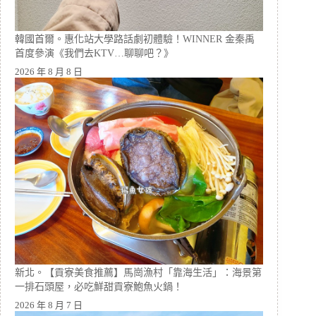
韓國首爾。惠化站大學路話劇初體驗！WINNER 金秦禹
首度參演《我們去KTV…聊聊吧？》
2026 年 8 月 8 日
新北。【貢寮美食推薦】馬崗漁村「靠海生活」：海景第
一排石頭屋，必吃鮮甜貢寮鮑魚火鍋！
2026 年 8 月 7 日