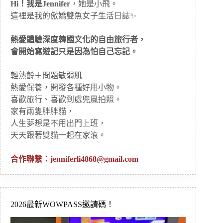
Hi！我是Jennifer
，她是小飛。
這裡是我的傲嬌雙魚女子生活日誌✨
熱愛體驗深度韓國文化的自由旅行者，
會開始寫遊記只是因為怕自己忘記。
輕熟齡＋問題敏弱肌
熱愛保養，開發各種好用小物。
喜歡旅行、喜歡到處兜風拍照。
家有兩隻胖胖貓，
人生夢想是不用出門上班，
天天跟著雙貓一起在家滾。
合作聯繫：
jenniferli4868@gmail.com
2026最新WOWPASS邀請碼！