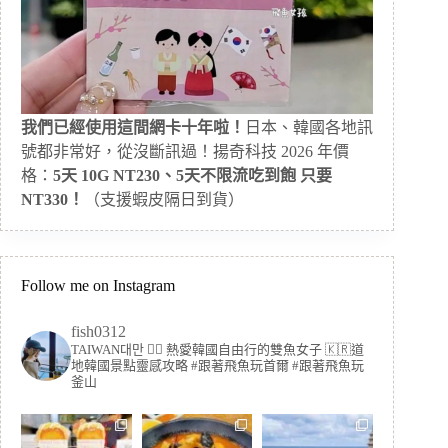
我們已經使用這間網卡十年啦！
日本、韓國各地訊
號都非常好，從沒斷訊過！揚奇科技 2026 年價
格：
5天 10G NT230、5天不限流吃到飽 只要
NT330！
（支援蝦皮隔日到貨）
Follow me on Instagram
fish0312
TAIWAN대만 🏳️‍🌈 熱愛韓國自由行的雙魚女子
🇰🇷道
地韓國景點靈感攻略
#跟著飛魚玩首爾 #跟著飛魚玩
釜山