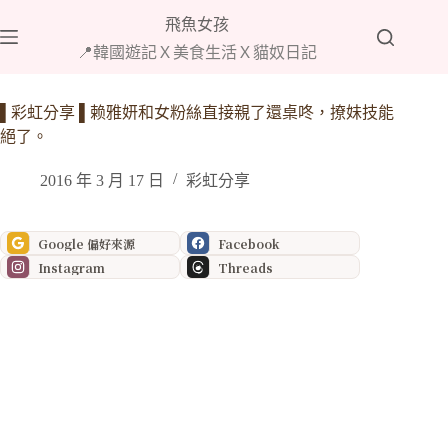
跳
飛魚女孩
至
📍韓國遊記Ｘ美食生活Ｘ貓奴日記
主
要
內
▌彩虹分享 ▌赖雅妍和女粉絲直接親了還桌咚，撩妹技能
容
絕了。
2016 年 3 月 17 日
彩虹分享
Google 偏好來源
Facebook
Instagram
Threads