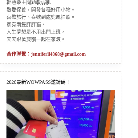
輕熟齡＋問題敏弱肌
熱愛保養，開發各種好用小物。
喜歡旅行、喜歡到處兜風拍照。
家有兩隻胖胖貓，
人生夢想是不用出門上班，
天天跟著雙貓一起在家滾。
合作聯繫：
jenniferli4868@gmail.com
2026最新WOWPASS邀請碼！