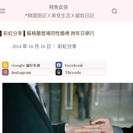
跳
飛魚女孩
至
📍韓國遊記Ｘ美食生活Ｘ貓奴日記
主
要
內
▌彩虹分享 ▌蘇格蘭首場同性婚禮 跨年日舉行
容
2014 年 10 月 16 日
彩虹分享
Google 偏好來源
Facebook
Instagram
Threads