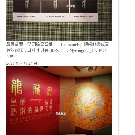
韓國首爾。明洞追星聖地！「the SameE」把錢錢變成喜
歡的形狀：더세임 명동 (theSameE Myeongdong) K-POP
Store
2026 年 7 月 24 日