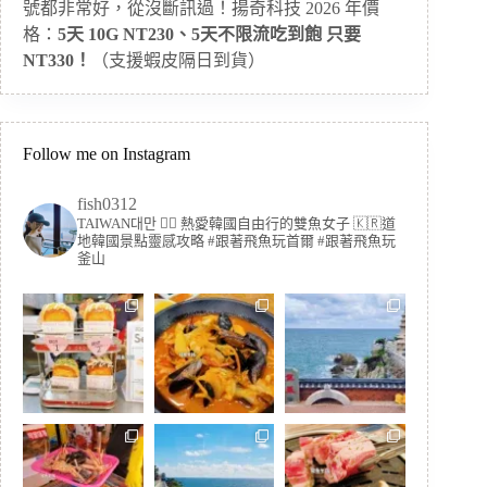
號都非常好，從沒斷訊過！揚奇科技 2026 年價
格：
5天 10G NT230、5天不限流吃到飽 只要
NT330！
（支援蝦皮隔日到貨）
Follow me on Instagram
fish0312
TAIWAN대만 🏳️‍🌈 熱愛韓國自由行的雙魚女子
🇰🇷道
地韓國景點靈感攻略
#跟著飛魚玩首爾 #跟著飛魚玩
釜山