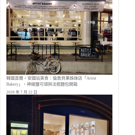
韓國首爾。安國站美食：倫敦貝果姊妹店「Artist
Bakery」，神級鹽可頌與法棍麵包開箱
2026 年 7 月 22 日