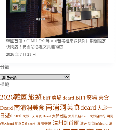
韓國首爾。OIMU 오이뮤 ×《苦盡柑來遇見你》期間限定
快閃店！安國站必逛文具選物店！
2026 年 7 月 21 日
分類
分
類
標籤
2026韓國旅遊
BIFF廣場 美食
biff 廣場 dcard
南浦洞美食dcard
南浦洞美食
Dcard
大邱一
日遊dcard
大邱景點
大邱三天兩夜 Dcard
大邱景點dcard
大邱自由行
明洞
清州到首爾
清州交通
清州到首爾dcard
清
必吃dcard
明洞美食dcard