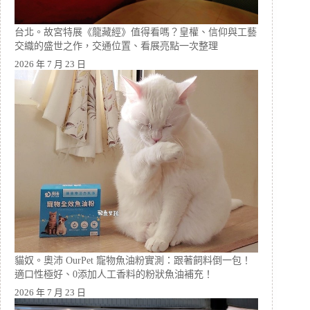
台北。故宮特展《龍藏經》值得看嗎？皇權、信仰與工藝
交織的盛世之作，交通位置、看展亮點一次整理
2026 年 7 月 23 日
貓奴。奧沛 OurPet 寵物魚油粉實測：跟著飼料倒一包！
適口性極好、0添加人工香料的粉狀魚油補充！
2026 年 7 月 23 日