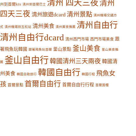
清州 四天三夜
清州
州到首爾ktx
清州到首爾巴士
四天三夜
清州景點
清州旅遊dcard
清州機場交通方
清州自由行
清州美食
式
清州機場到五松站
清州美食推薦
清州自由行dcard
跟
清州西門市場
西門市場美食
釜山美食
著飛魚玩韓國
釜山景點
跟著飛魚玩首爾
釜山美食推
釜山自由行
韓國清州三天兩夜
韓國清
薦
韓國自由行
飛魚女
州美食
韓國自助旅行
韓國行程
首爾自由行
孩
首爾自由行行程
首爾景點
首爾賞櫻