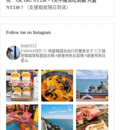
格：
5天 10G NT230、5天不限流吃到飽 只要
NT330！
（支援蝦皮隔日到貨）
Follow me on Instagram
fish0312
TAIWAN대만 🏳️‍🌈 熱愛韓國自由行的雙魚女子
🇰🇷道
地韓國景點靈感攻略
#跟著飛魚玩首爾 #跟著飛魚玩
釜山