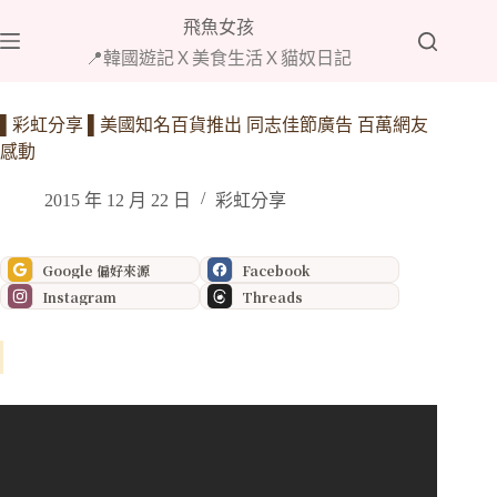
跳
飛魚女孩
至
📍韓國遊記Ｘ美食生活Ｘ貓奴日記
主
要
內
▌彩虹分享 ▌美國知名百貨推出 同志佳節廣告 百萬網友
容
感動
2015 年 12 月 22 日
彩虹分享
Google 偏好來源
Facebook
Instagram
Threads