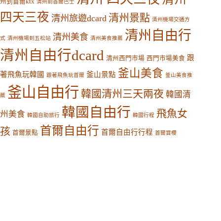
州到首爾ktx
清州到首爾巴士
四天三夜
清州景點
清州旅遊dcard
清州機場交通方
清州自由行
清州美食
式
清州機場到五松站
清州美食推薦
清州自由行dcard
跟
清州西門市場
西門市場美食
釜山美食
著飛魚玩韓國
釜山景點
跟著飛魚玩首爾
釜山美食推
釜山自由行
韓國清州三天兩夜
韓國清
薦
韓國自由行
飛魚女
州美食
韓國自助旅行
韓國行程
首爾自由行
孩
首爾自由行行程
首爾景點
首爾賞櫻