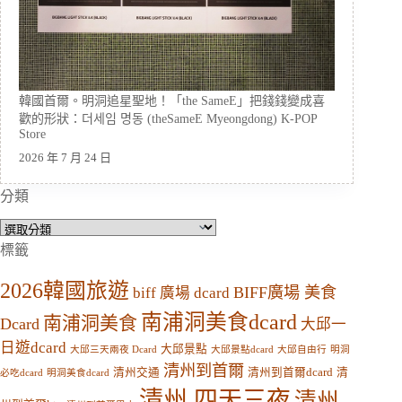
韓國首爾。明洞追星聖地！「the SameE」把錢錢變成喜
歡的形狀：더세임 명동 (theSameE Myeongdong) K-POP
Store
2026 年 7 月 24 日
分類
分
類
標籤
2026韓國旅遊
BIFF廣場 美食
biff 廣場 dcard
南浦洞美食dcard
南浦洞美食
Dcard
大邱一
日遊dcard
大邱景點
大邱三天兩夜 Dcard
大邱景點dcard
大邱自由行
明洞
清州到首爾
清州交通
清州到首爾dcard
清
必吃dcard
明洞美食dcard
清州 四天三夜
清州