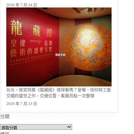
2026 年 7 月 24 日
台北。故宮特展《龍藏經》值得看嗎？皇權、信仰與工藝
交織的盛世之作，交通位置、看展亮點一次整理
2026 年 7 月 23 日
分類
分
類