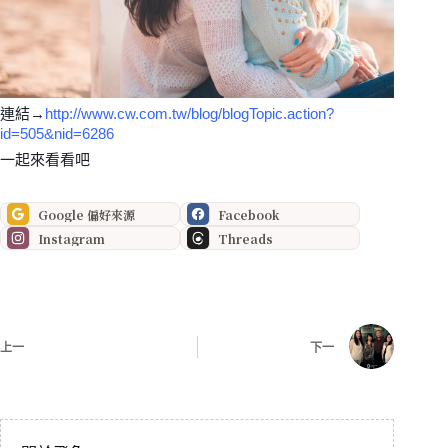
連結→
http://www.cw.com.tw/blog/blogTopic.action?
id=505&nid=6286
一起來看看吧
Google 偏好來源
Facebook
Instagram
Threads
上一
下一