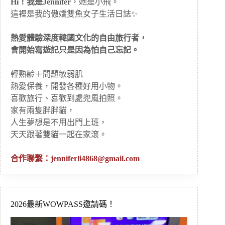
Hi！我是Jennifer
，她是小飛。
這裡是我的傲嬌雙魚女子生活日誌✨
熱愛體驗深度韓國文化的自由旅行者，
會開始寫遊記只是因為怕自己忘記。
輕熟齡＋問題敏弱肌
熱愛保養，開發各種好用小物。
喜歡旅行、喜歡到處兜風拍照。
家有兩隻胖胖貓，
人生夢想是不用出門上班，
天天跟著雙貓一起在家滾。
合作聯繫：
jenniferli4868@gmail.com
2026最新WOWPASS邀請碼！