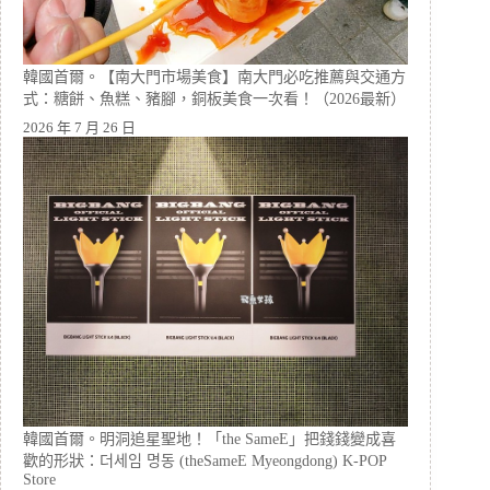
韓國首爾。【南大門市場美食】南大門必吃推薦與交通方
式：糖餅、魚糕、豬腳，銅板美食一次看！（2026最新）
2026 年 7 月 26 日
韓國首爾。明洞追星聖地！「the SameE」把錢錢變成喜
歡的形狀：더세임 명동 (theSameE Myeongdong) K-POP
Store