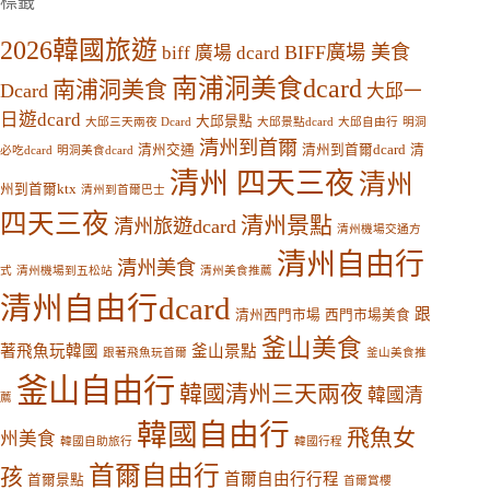
標籤
2026韓國旅遊
BIFF廣場 美食
biff 廣場 dcard
南浦洞美食dcard
南浦洞美食
Dcard
大邱一
日遊dcard
大邱景點
大邱三天兩夜 Dcard
大邱景點dcard
大邱自由行
明洞
清州到首爾
清州交通
清州到首爾dcard
清
必吃dcard
明洞美食dcard
清州 四天三夜
清州
州到首爾ktx
清州到首爾巴士
四天三夜
清州景點
清州旅遊dcard
清州機場交通方
清州自由行
清州美食
式
清州機場到五松站
清州美食推薦
清州自由行dcard
跟
清州西門市場
西門市場美食
釜山美食
著飛魚玩韓國
釜山景點
跟著飛魚玩首爾
釜山美食推
釜山自由行
韓國清州三天兩夜
韓國清
薦
韓國自由行
飛魚女
州美食
韓國自助旅行
韓國行程
首爾自由行
孩
首爾自由行行程
首爾景點
首爾賞櫻