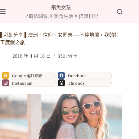
跳
飛魚女孩
至
📍韓國遊記Ｘ美食生活Ｘ貓奴日記
主
要
內
▌彩虹分享 ▌澳洲、信仰、女同志──不停地闖，我的打
容
工度假之旅
2016 年 4 月 18 日
彩虹分享
Google 偏好來源
Facebook
Instagram
Threads