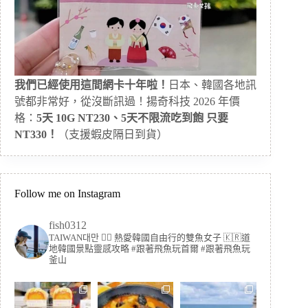
我們已經使用這間網卡十年啦！
日本、韓國各地訊
號都非常好，從沒斷訊過！揚奇科技 2026 年價
格：
5天 10G NT230、5天不限流吃到飽 只要
NT330！
（支援蝦皮隔日到貨）
Follow me on Instagram
fish0312
TAIWAN대만 🏳️‍🌈 熱愛韓國自由行的雙魚女子
🇰🇷道
地韓國景點靈感攻略
#跟著飛魚玩首爾 #跟著飛魚玩
釜山