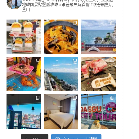
地韓國景點靈感攻略
#跟著飛魚玩首爾 #跟著飛魚玩
釜山