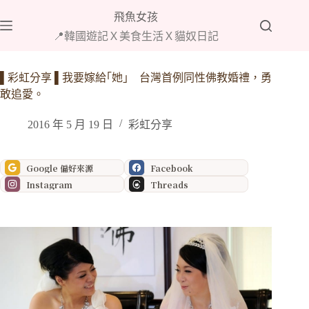
跳
飛魚女孩
至
📍韓國遊記Ｘ美食生活Ｘ貓奴日記
主
要
內
▌彩虹分享 ▌我要嫁給｢她｣ 台灣首例同性佛教婚禮，勇
容
敢追愛。
2016 年 5 月 19 日
彩虹分享
Google 偏好來源
Facebook
Instagram
Threads