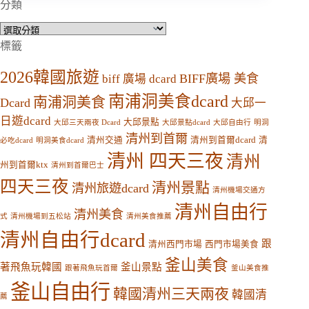
分類
分
類
標籤
2026韓國旅遊
BIFF廣場 美食
biff 廣場 dcard
南浦洞美食dcard
南浦洞美食
Dcard
大邱一
日遊dcard
大邱景點
大邱三天兩夜 Dcard
大邱景點dcard
大邱自由行
明洞
清州到首爾
清州交通
清州到首爾dcard
清
必吃dcard
明洞美食dcard
清州 四天三夜
清州
州到首爾ktx
清州到首爾巴士
四天三夜
清州景點
清州旅遊dcard
清州機場交通方
清州自由行
清州美食
式
清州機場到五松站
清州美食推薦
清州自由行dcard
跟
清州西門市場
西門市場美食
釜山美食
著飛魚玩韓國
釜山景點
跟著飛魚玩首爾
釜山美食推
釜山自由行
韓國清州三天兩夜
韓國清
薦