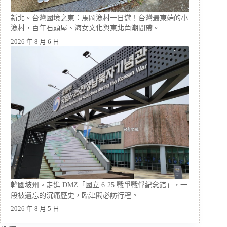
新北。台灣國境之東：馬岡漁村一日遊！台灣最東端的小
漁村，百年石頭屋、海女文化與東北角潮間帶。
2026 年 8 月 6 日
韓國坡州。走進 DMZ「國立 6·25 戰爭戰俘紀念館」，一
段被遺忘的沉痛歷史，臨津閣必訪行程。
2026 年 8 月 5 日