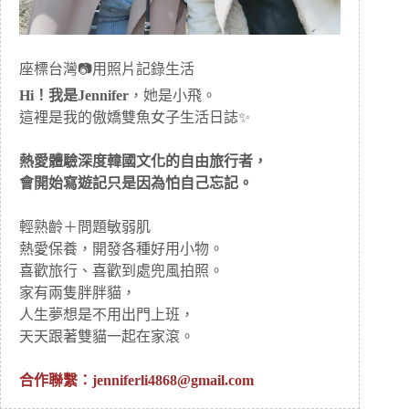
座標台灣📷用照片記錄生活
Hi！我是Jennifer
，她是小飛。
這裡是我的傲嬌雙魚女子生活日誌✨
熱愛體驗深度韓國文化的自由旅行者，
會開始寫遊記只是因為怕自己忘記。
輕熟齡＋問題敏弱肌
熱愛保養，開發各種好用小物。
喜歡旅行、喜歡到處兜風拍照。
家有兩隻胖胖貓，
人生夢想是不用出門上班，
天天跟著雙貓一起在家滾。
合作聯繫：
jenniferli4868@gmail.com