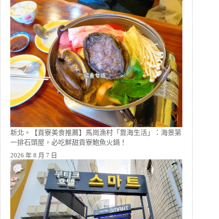
新北。【貢寮美食推薦】馬崗漁村「靠海生活」：海景第
一排石頭屋，必吃鮮甜貢寮鮑魚火鍋！
2026 年 8 月 7 日