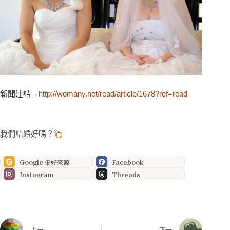
新聞連結→
http://womany.net/read/article/1678?ref=read
我們結婚好嗎？
Google 偏好來源
Facebook
Instagram
Threads