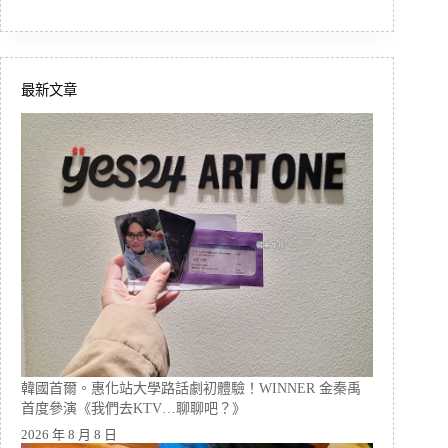
最新文章
韓國首爾。惠化站大學路話劇初體驗！WINNER 金秦禹
首度參演《我們去KTV…聊聊吧？》
2026 年 8 月 8 日