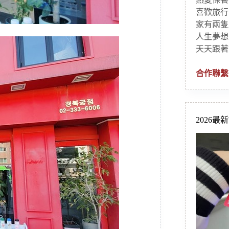
喜歡旅行
家有兩隻
人生夢想
天天跟著
合作聯繫
2026最