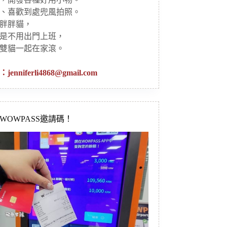
、喜歡到處兜風拍照。
胖胖貓，
是不用出門上班，
雙貓一起在家滾。
：
jenniferli4868@gmail.com
新WOWPASS邀請碼！