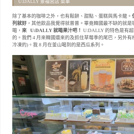
U:DALLY 景福宮店 菜單
除了基本的咖啡之外，也有鬆餅、甜點、蛋糕與馬卡龍。
列就好
，其他飲品我覺得就普普。畢竟韓國最不缺的就是
喝，
來 U:DALLY 就喝果汁吧！
U:DALLY 的特色是
的。我們 4 月來韓國還來的及抓住草莓季的尾巴，另外有
冷凍的)。我 8 月在釜山喝到的是西瓜系列。