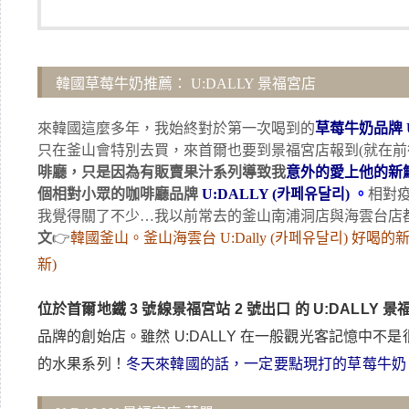
韓國草莓牛奶推薦： U:DALLY 景福宮店
來韓國這麼多年，我始終對於第一次喝到的
草莓牛奶品牌
只在釜山會特別去買，來首爾也要到景福宮店報到(就在前
啡廳，只是因為有販賣果汁系列導致我
意外的愛上他的新
個相對小眾的咖啡廳品牌
U:DALLY (카페유달리)
。
相對
我覺得關了不少…我以前常去的釜山南浦洞店與海雲台店
文
👉
韓國釜山。釜山海雲台 U:Dally (카페유달리) 好喝的
新)
位於首爾地鐵 3 號線景福宮站 2 號出口 的 U:DALLY 景
品牌的創始店。雖然 U:DALLY 在一般觀光客記憶中
的水果系列！
冬天來韓國的話，一定要點現打的草莓牛奶️