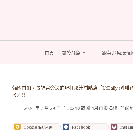
跳
至
主
要
內
容
首頁
關於飛魚
跟著飛魚玩韓
韓國首爾。景福宮旁邊的現打果汁甜點店「U:Dally (카페
복궁점
2024 年 7 月 29 日
2024✈韓國 4月首爾追櫻
,
首爾
Google 偏好來源
Facebook
Insta