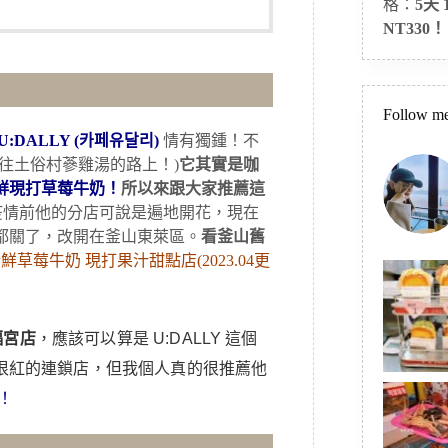
格：
5天
NT330！
Follow me
U:DALLY (카페유달리)
情有獨鍾！不
往土俗村蔘雞湯的路上！)
它其實是咖
鮮現打草莓牛奶！
所以來跟大家推薦這
疫情前他的分店可說是遍地開花，現在
都關了，改開在釜山東萊區。
看釜山舊
新鮮草莓牛奶 現打果汁甜點店(2023.04更
福宮店
，應該可以算是 U:DALLY 這個
不是很紅的連鎖店，但我個人真的很推薦他
！