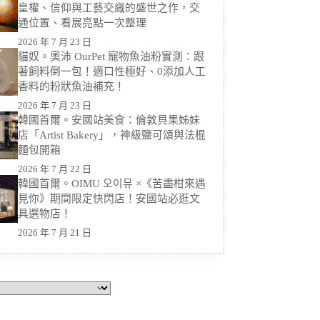
皇權、信仰與工藝交織的盛世之作，交
通位置、看展亮點一次整理
2026 年 7 月 23 日
貓奴。奧沛 OurPet 寵物魚油粉實測：跟
著飼料倒一包！適口性極好、0添加人工
香料的粉狀魚油補充！
2026 年 7 月 23 日
韓國首爾。安國站美食：倫敦貝果姊妹
店「Artist Bakery」，神級鹽可頌與法棍
麵包開箱
2026 年 7 月 22 日
韓國首爾。OIMU 오이뮤 ×《苦盡柑來遇
見你》期間限定快閃店！安國站必逛文
具選物店！
2026 年 7 月 21 日