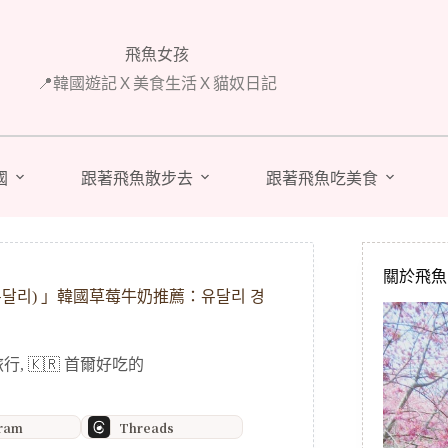
飛魚女孩
📍韓國遊記Ｘ美食生活Ｘ貓奴日記
國
跟著飛魚散步去
跟著飛魚吃美食
關於飛魚 A
유달리) 」韓國草莓牛奶推薦：유달리 경
旅行
,
🇰🇷 首爾好吃的
gram
Threads