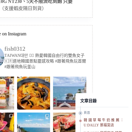
 10G NT230、5天不限流吃到飽 只要
（支援蝦皮隔日到貨）
 on Instagram
fish0312
TAIWAN대만 🏳️‍🌈 熱愛韓國自由行的雙魚女子
🇰🇷道地韓國景點靈感攻略
#跟著飛魚玩首爾
#跟著飛魚玩釜山
文章目錄
頁首
韓國草莓牛奶推薦：
U:DALLY 景福宮店