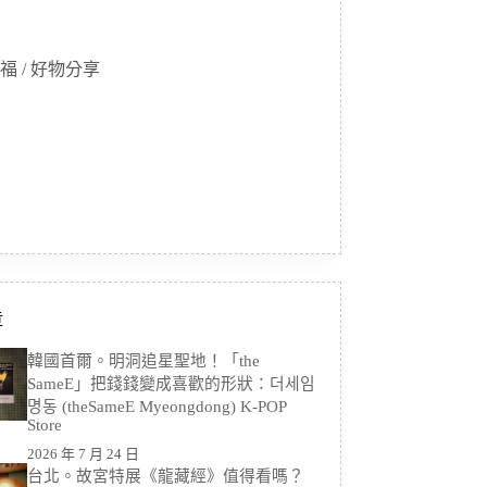
福 / 好物分享
章
韓國首爾。明洞追星聖地！「the
SameE」把錢錢變成喜歡的形狀：더세임
명동 (theSameE Myeongdong) K-POP
Store
2026 年 7 月 24 日
台北。故宮特展《龍藏經》值得看嗎？