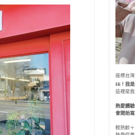
座標台灣
Hi！我是J
這裡是我
熱愛體驗
會開始寫
輕熟齡＋
熱愛保養