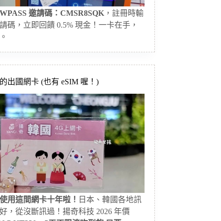
WPASS 邀請碼：CMSR8SQK
，註冊時輸
請碼，立即回饋 0.5% 現金！一卡在手，
。
出國網卡 (也有 eSIM 喔！)
使用這間網卡十年啦！
日本、韓國各地訊
好，從沒斷訊過！揚奇科技 2026 年價