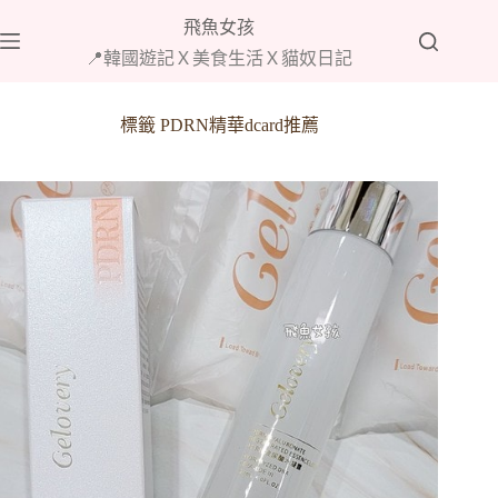
跳
飛魚女孩
至
📍韓國遊記Ｘ美食生活Ｘ貓奴日記
主
要
內
標籤
PDRN精華dcard推薦
容