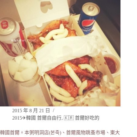
2015 年 8 月 21 日
2015✈韓國 首爾自由行
,
🇰🇷 首爾好吃的
韓國首爾。本粥明洞店(본죽)、首爾風物跳蚤市場、東大