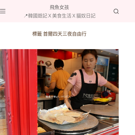
跳
飛魚女孩
至
📍韓國遊記Ｘ美食生活Ｘ貓奴日記
主
要
內
標籤
首爾四天三夜自由行
容