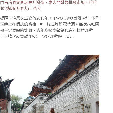
門昌信洞文具玩具批發街、東大門鞋類批發市場、哈哈
401烤肉(明洞店)、弘大
提醒，這篇文章寫於2015年。 TWO TWO 炸雞 補ㄧ下昨
天晚上在飯店的宵夜 ❤ 韓式炸雞配啤酒。每次來韓國
都ㄧ定要點的炸雞，去年吃過李敏鎬代言的橋村炸雞
了，這次就嘗試 TWO TWO 炸雞吧（둘…