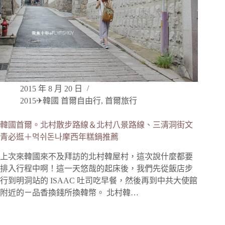
2015 年 8 月 20 日
2015✈韓國 首爾自由行
,
首爾旅行
韓國首爾。北村散步路線＆北村八景路線、三清洞街文
青必逛＋먹쉬돈나摩西年糕鍋推薦
上次來韓國來不及拜訪的北村韓屋村，這次說什麼都要
排入行程中啊！這一天悠哉的起床後，我們先從飯店步
行到明洞站的 ISAAC 吐司吃早餐，然後再到中共大使館
附近的ㄧ品香換錢所換韓幣。 北村韓…