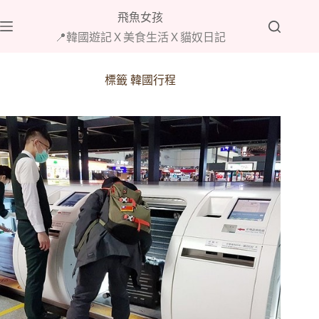
跳
飛魚女孩
至
📍韓國遊記Ｘ美食生活Ｘ貓奴日記
主
要
內
標籤
韓國行程
容