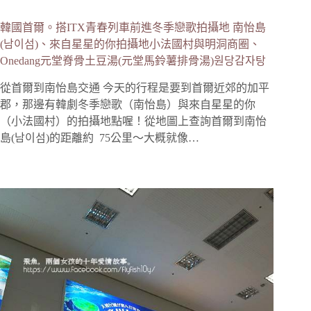
韓國首爾。搭ITX青春列車前進冬季戀歌拍攝地 南怡島
(남이섬)、來自星星的你拍攝地小法國村與明洞商圈、
Onedang元堂脊骨土豆湯(元堂馬鈴薯排骨湯)원당감자탕
從首爾到南怡島交通 今天的行程是要到首爾近郊的加平
郡，那邊有韓劇冬季戀歌（南怡島）與來自星星的你
（小法國村）的拍攝地點喔！從地圖上查詢首爾到南怡
島(남이섬)的距離約 75公里～大概就像…