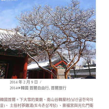
2014 年 2 月 9 日
2014✈韓國 首爾自由行
,
首爾旅行
韓國首爾。下大雪的東廟、南山谷韓屋村(남산골한옥마
을)、 土俗村蔘雞湯(토속촌삼계탕) 、景福宮與光化門衛