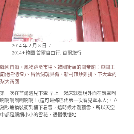
2014 年 2 月 8 日
2014✈韓國 首爾自由行
,
首爾旅行
韓國首爾。風物跳蚤市場、韓國街頭的關帝廟：東關王
廟(동관왕묘)、昌信洞玩具街、新村辣炒雞排、下大雪的
梨大商圈
第一次在首爾遇見下雪 早上一起床就發現外面在飄雪啊
啊啊啊啊啊啊啊！(這可是鄉巴佬第一次看見雪本人)，立
刻秒速換裝衝到樓下看雪，這時候才剛飄雪，所以天空
中都是細細小小的雪花，很慢很慢地…