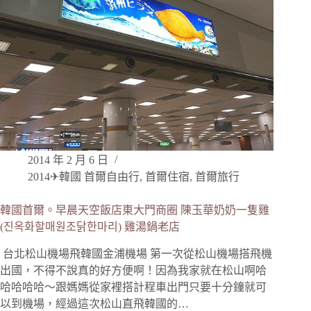
2014 年 2 月 6 日
2014✈韓國 首爾自由行
,
首爾住宿
,
首爾旅行
韓國首爾。早晨天空飯店東大門商圈 陳玉華奶奶一隻雞
(진옥화할매원조닭한마리) 雞湯鍋老店
​ 台北松山機場飛韓國金浦機場 第一次從松山機場搭飛機
出國，不得不說真的好方便啊！因為我家就在松山啊哈
哈哈哈哈～跟媽媽從家裡搭計程車出門只要十分鐘就可
以到機場，經過這次松山直飛韓國的…