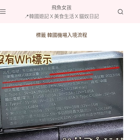
跳
飛魚女孩
至
📍韓國遊記Ｘ美食生活Ｘ貓奴日記
主
要
內
標籤
韓國機場入境流程
容