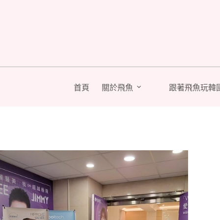
跳
至
主
要
內
容
首頁
關於飛魚
跟著飛魚玩韓