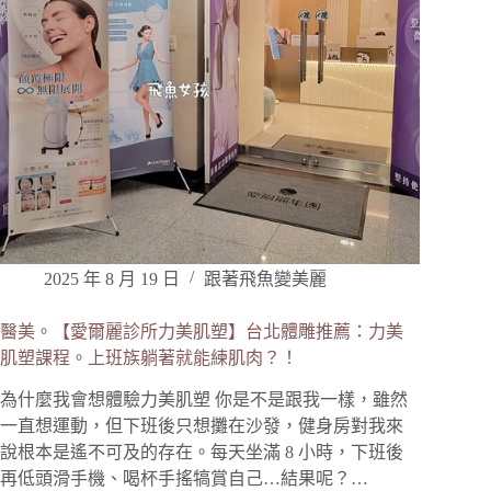
2025 年 8 月 19 日
跟著飛魚變美麗
醫美。【愛爾麗診所力美肌塑】台北體雕推薦：力美
肌塑課程。上班族躺著就能練肌肉？！
為什麼我會想體驗力美肌塑 你是不是跟我一樣，雖然
一直想運動，但下班後只想攤在沙發，健身房對我來
說根本是遙不可及的存在。每天坐滿 8 小時，下班後
再低頭滑手機、喝杯手搖犒賞自己…結果呢？…