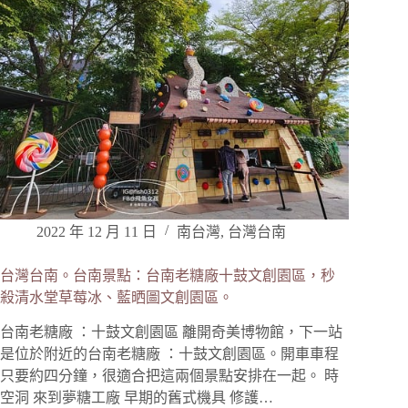
2022 年 12 月 11 日
南台灣
,
台灣台南
台灣台南。台南景點：台南老糖廠十鼓文創園區，秒
殺清水堂草莓冰、藍晒圖文創園區。
台南老糖廠 ：十鼓文創園區 離開奇美博物館，下一站
是位於附近的台南老糖廠 ：十鼓文創園區。開車車程
只要約四分鐘，很適合把這兩個景點安排在一起。 時
空洞 來到夢糖工廠 早期的舊式機具 修護…