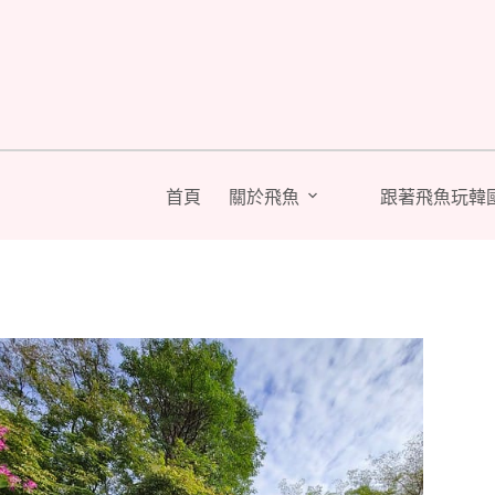
跳
至
主
要
內
容
首頁
關於飛魚
跟著飛魚玩韓