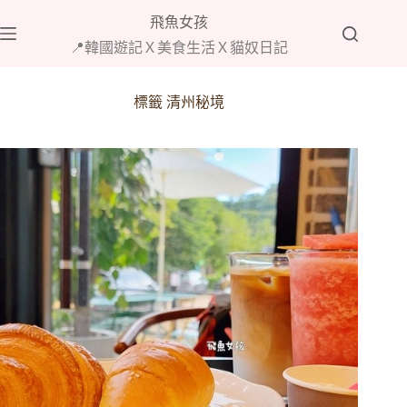
跳
飛魚女孩
至
📍韓國遊記Ｘ美食生活Ｘ貓奴日記
主
要
內
標籤
清州秘境
容