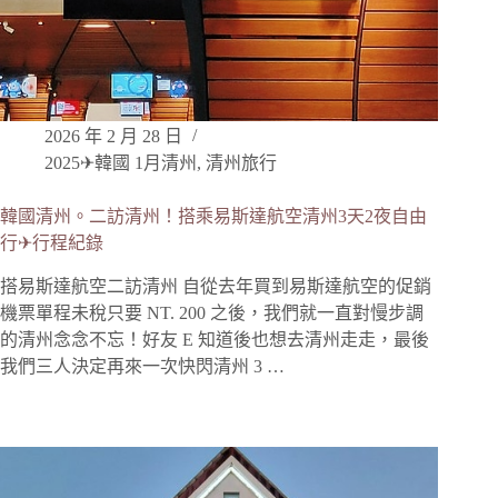
2026 年 2 月 28 日
2025✈韓國 1月清州
,
清州旅行
韓國清州。二訪清州！搭乘易斯達航空清州3天2夜自由
行✈行程紀錄
搭易斯達航空二訪清州 自從去年買到易斯達航空的促銷
機票單程未稅只要 NT. 200 之後，我們就一直對慢步調
的清州念念不忘！好友 E 知道後也想去清州走走，最後
我們三人決定再來一次快閃清州 3 …