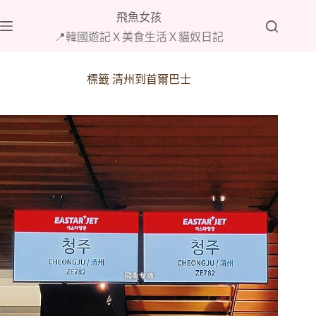
跳
飛魚女孩
至
📍韓國遊記Ｘ美食生活Ｘ貓奴日記
主
要
內
標籤
清州到首爾巴士
容