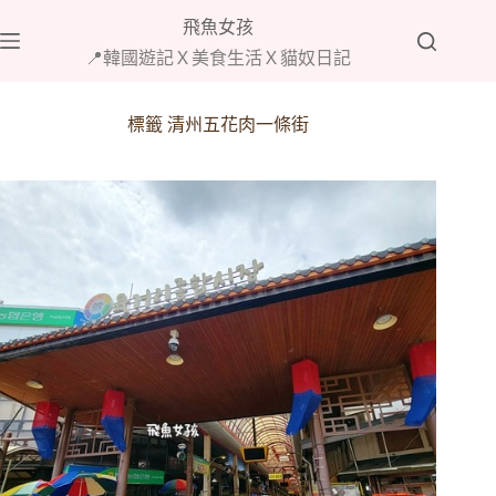
跳
飛魚女孩
至
📍韓國遊記Ｘ美食生活Ｘ貓奴日記
主
要
內
標籤
清州五花肉一條街
容