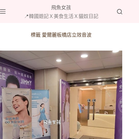
跳
飛魚女孩
至
📍韓國遊記Ｘ美食生活Ｘ貓奴日記
主
要
內
標籤
愛爾麗板橋店立效音波
容