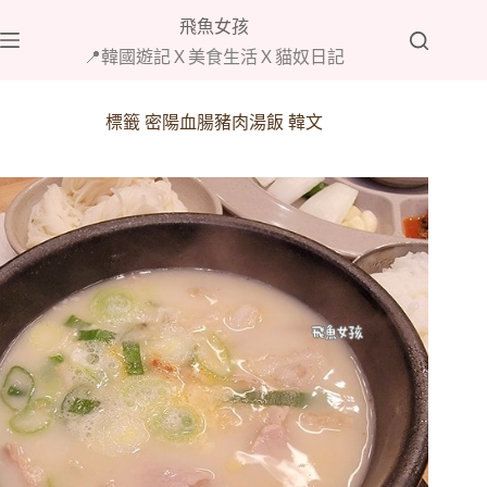
跳
飛魚女孩
至
📍韓國遊記Ｘ美食生活Ｘ貓奴日記
主
要
內
標籤
密陽血腸豬肉湯飯 韓文
容