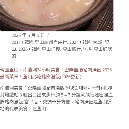
2026 年 5 月 5 日
2017✈韓國 釜山慶州自由行
,
2024✈韓國 大邱+釜
山
,
2026✈韓國 釜山追櫻
,
釜山旅行
,
🇰🇷 釜山好吃
的
韓國釜山。南浦洞24小時美食：密陽血腸豬肉湯飯 2026
最新菜單！釜山必吃豬肉湯飯(2026更新)
南浦洞美食：密陽血腸豬肉湯飯(밀양순대돼지국밥) 扎嘎
其地鐵站 3 號出口出來步行約 5 – 7 分鐘就能抵達密陽血
腸豬肉湯飯 富平店，交通十分方便。豬肉湯飯是釜山道
地的代表美食，在釜山…