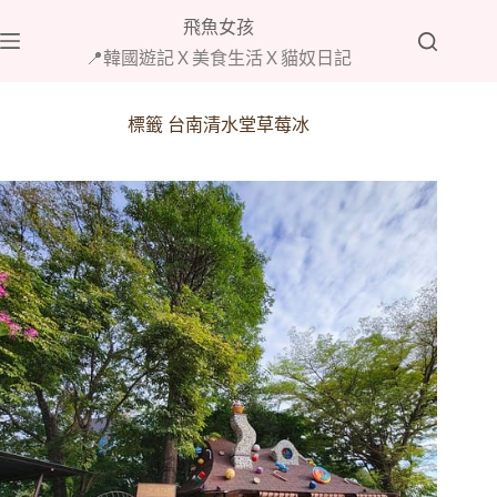
跳
飛魚女孩
至
📍韓國遊記Ｘ美食生活Ｘ貓奴日記
主
要
內
標籤
台南清水堂草莓冰
容