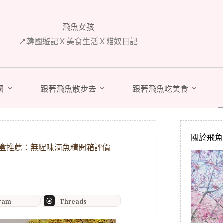
飛魚女孩
📍韓國遊記Ｘ美食生活Ｘ貓奴日記
國
跟著飛魚散步去
跟著飛魚吃美食
關於飛魚 A
禮盒推薦：無腥味滴魚精開箱評價
gram
Threads