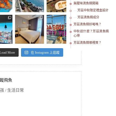
無腥味滴魚精開箱
芳茲中秋限定禮盒設計
芳茲滴魚精成分
芳茲滴魚精好喝嗎？
中秋送什麼？芳茲滴魚精
心得
芳茲滴魚精哪裡買？
Load More
在 Instagram 上追蹤
蹤飛魚
孩 / 生活日常