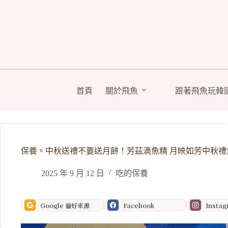
跳
至
主
要
內
容
首頁
關於飛魚
跟著飛魚玩韓
保養。中秋送禮不要送月餅！芳茲滴魚精 月映如芳中秋
2025 年 9 月 12 日
吃的保養
Google 偏好來源
Facebook
Insta