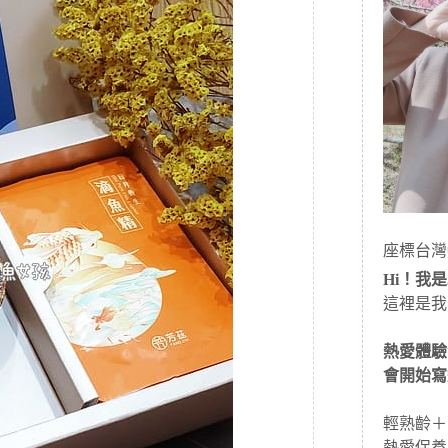
座標台灣
Hi！我是J
這裡是我
熱愛體驗
會開始寫
輕熟齡＋
熱愛保養