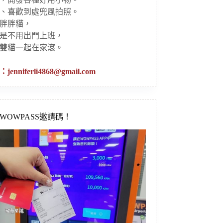
、喜歡到處兜風拍照。
胖胖貓，
是不用出門上班，
雙貓一起在家滾。
：
jenniferli4868@gmail.com
新WOWPASS邀請碼！