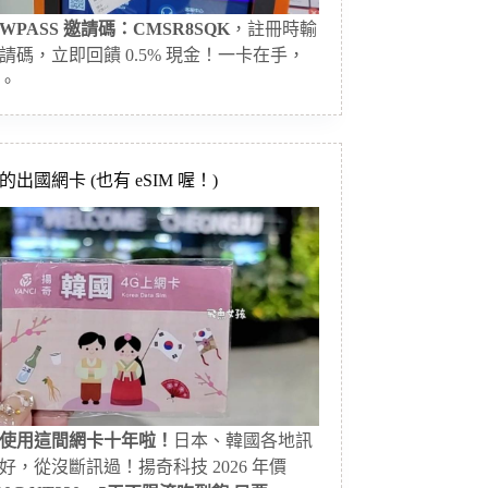
WPASS 邀請碼：CMSR8SQK
，註冊時輸
請碼，立即回饋 0.5% 現金！一卡在手，
。
出國網卡 (也有 eSIM 喔！)
使用這間網卡十年啦！
日本、韓國各地訊
好，從沒斷訊過！揚奇科技 2026 年價