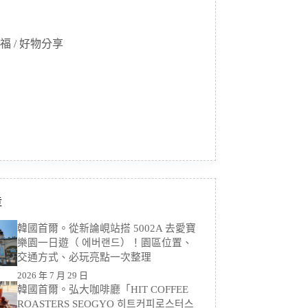
福 / 好物分享
章
韓國首爾。從新論峴站搭 5002A 去愛寶
樂園一日遊（ 에버랜드）！園區位置、
交通方式、必玩亮點一次整理
2026 年 7 月 29 日
韓國首爾。弘大咖啡廳「HIT COFFEE
ROASTERS SEOGYO 히트커피로스터스