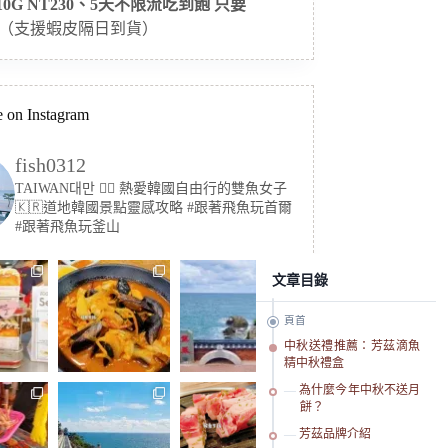
 10G NT230、5天不限流吃到飽 只要
（支援蝦皮隔日到貨）
 on Instagram
fish0312
TAIWAN대만 🏳️‍🌈 熱愛韓國自由行的雙魚女子
🇰🇷道地韓國景點靈感攻略
#跟著飛魚玩首爾
#跟著飛魚玩釜山
文章目錄
頁首
中秋送禮推薦：芳茲滴魚
精中秋禮盒
為什麼今年中秋不送月
餅？
芳茲品牌介紹