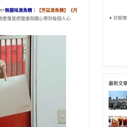
🐟
無腥味滴魚精：
【芳茲滴魚精】《月
✦ 珍妮樂
物更像是把健康與關心帶到每個人心
最新文