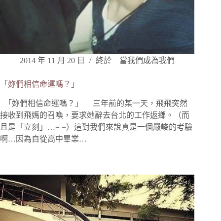
2014 年 11 月 20 日
終於 當我們成為我們
「妳們相信命運嗎？」
「妳們相信命運嗎？」 三年前的某一天，飛飛突然
接收到飛媽的召喚，要求她辭去台北的工作返鄉。（而
且是「立刻」…= =）這對我們來說真是一個嚴峻的考驗
啊…因為自從高中畢業…