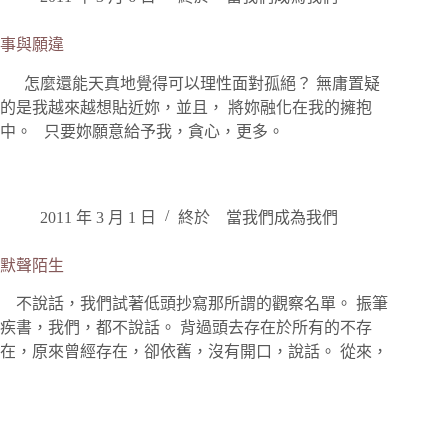
事與願違
怎麼還能天真地覺得可以理性面對孤絕？ 無庸置疑
的是我越來越想貼近妳，並且， 將妳融化在我的擁抱
中。 只要妳願意給予我，貪心，更多。
2011 年 3 月 1 日
終於 當我們成為我們
默聲陌生
不說話，我們試著低頭抄寫那所謂的觀察名單。 振筆
疾書，我們，都不說話。 背過頭去存在於所有的不存
在，原來曾經存在，卻依舊，沒有開口，說話。 從來，