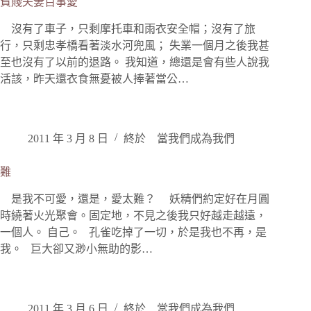
貧賤夫妻百事愛
沒有了車子，只剩摩托車和雨衣安全帽；沒有了旅
行，只剩忠孝橋看著淡水河兜風； 失業一個月之後我甚
至也沒有了以前的退路。 我知道，總還是會有些人說我
活該，昨天還衣食無憂被人捧著當公…
2011 年 3 月 8 日
終於 當我們成為我們
難
是我不可愛，還是，愛太難？ 妖精們約定好在月圓
時繞著火光聚會。固定地，不見之後我只好越走越遠，
一個人。 自己。 孔雀吃掉了一切，於是我也不再，是
我。 巨大卻又渺小無助的影…
2011 年 3 月 6 日
終於 當我們成為我們