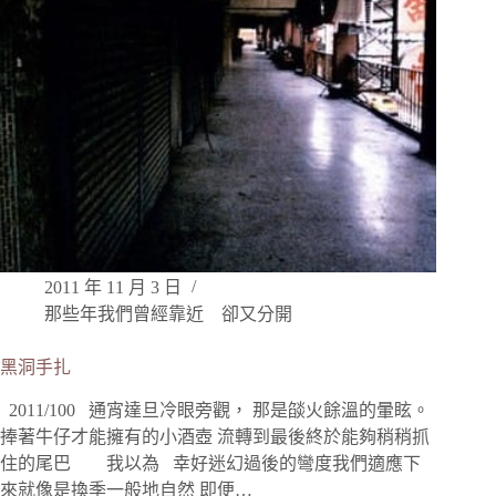
2011 年 11 月 3 日
那些年我們曾經靠近 卻又分開
黑洞手扎
2011/100 通宵達旦冷眼旁觀， 那是燄火餘溫的暈眩。
捧著牛仔才能擁有的小酒壺 流轉到最後終於能夠稍稍抓
住的尾巴 我以為 幸好迷幻過後的彎度我們適應下
來就像是換季一般地自然 即便…