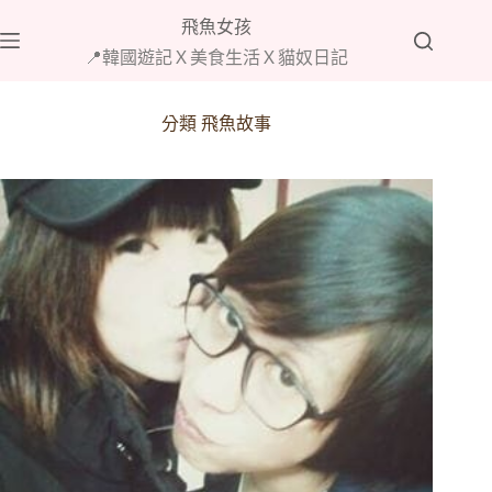
跳
飛魚女孩
至
📍韓國遊記Ｘ美食生活Ｘ貓奴日記
主
要
內
分類
飛魚故事
容