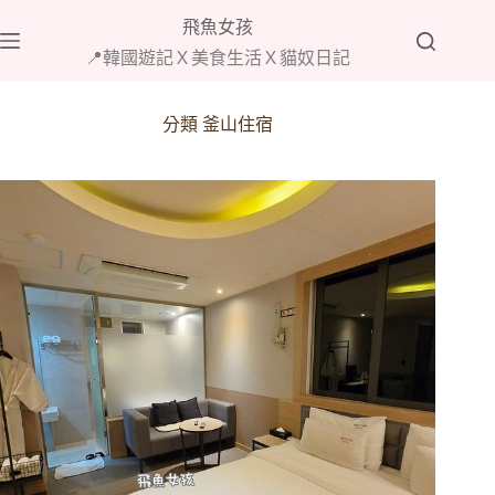
跳
飛魚女孩
至
📍韓國遊記Ｘ美食生活Ｘ貓奴日記
主
要
內
分類
釜山住宿
容