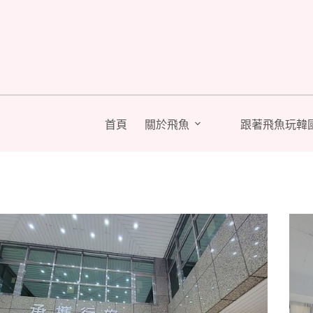
跳
至
主
要
內
容
首頁
關於飛魚
跟著飛魚玩韓