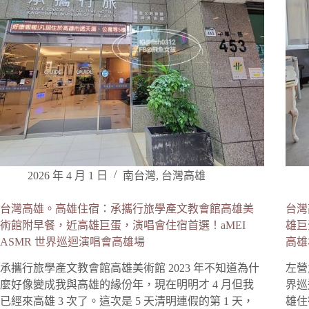
2026 年 4 月 1 日
南台灣
,
台灣高雄
台灣高雄。高雄住宿：承攜行旅學產文教會館高雄美
台灣
術館附早餐，近高雄巨蛋，演唱會住宿首選！aMEI
雄巨
ASMR 世界巡迴演唱會高雄場
高雄
承攜行旅學產文教會館高雄美術館 2023 年不知道為什
左營九
麼好像變成我與高雄的緣份年，現在明明才 4 月但我
界巡
已經來高雄 3 次了。這次是 5 天清明連假的第 1 天，
雄住