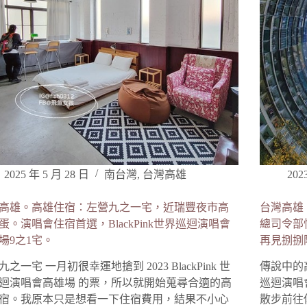
2025 年 5 月 28 日
南台灣
,
台灣高雄
202
高雄。高雄住宿：左營九之一宅，近瑞豐夜市高
台灣高雄
蛋。演唱會住宿首選，BlackPink世界巡迴演唱會
總司令部
場9之1宅。
再見捌捌
之一宅 一月初很幸運地搶到 2023 BlackPink 世
傳說中的高
迴演唱會高雄場 的票，所以就開始蒐尋合適的高
巡迴演唱
宿。我原本只是想看一下住宿費用，結果不小心
散步前往傳