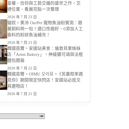
皇權、信仰與工藝交織的盛世之作，交
通位置、看展亮點一次整理
2026 年 7 月 23 日
貓奴。奧沛 OurPet 寵物魚油粉實測：跟
著飼料倒一包！適口性極好、0添加人工
香料的粉狀魚油補充！
2026 年 7 月 23 日
韓國首爾。安國站美食：倫敦貝果姊妹
店「Artist Bakery」，神級鹽可頌與法棍
麵包開箱
2026 年 7 月 22 日
韓國首爾。OIMU 오이뮤 ×《苦盡柑來遇
見你》期間限定快閃店！安國站必逛文
具選物店！
2026 年 7 月 21 日