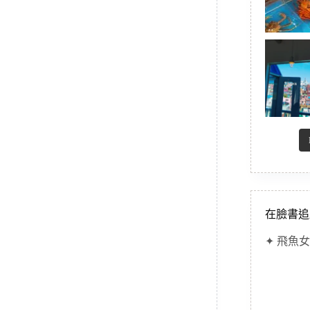
在臉書追
✦ 飛魚女