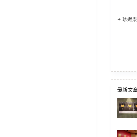
✦ 珍妮樂
最新文