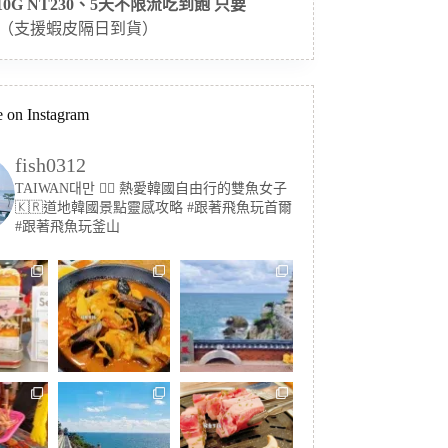
 10G NT230、5天不限流吃到飽 只要
（支援蝦皮隔日到貨）
 on Instagram
fish0312
TAIWAN대만 🏳️‍🌈 熱愛韓國自由行的雙魚女子
🇰🇷道地韓國景點靈感攻略
#跟著飛魚玩首爾
#跟著飛魚玩釜山