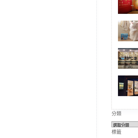
分類
分
類
標籤