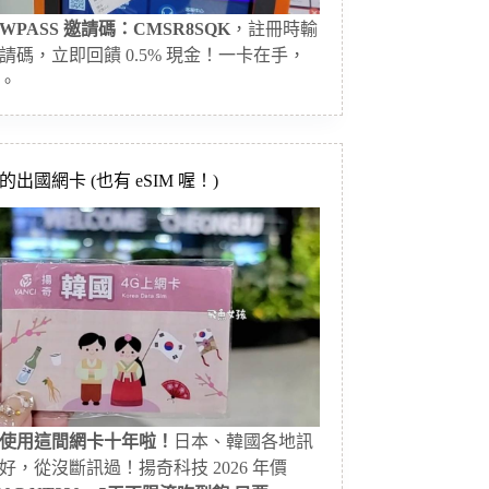
WPASS 邀請碼：CMSR8SQK
，註冊時輸
請碼，立即回饋 0.5% 現金！一卡在手，
。
出國網卡 (也有 eSIM 喔！)
使用這間網卡十年啦！
日本、韓國各地訊
好，從沒斷訊過！揚奇科技 2026 年價