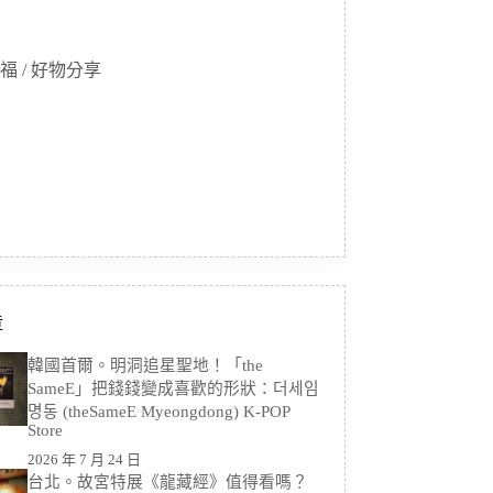
福 / 好物分享
章
韓國首爾。明洞追星聖地！「the
SameE」把錢錢變成喜歡的形狀：더세임
명동 (theSameE Myeongdong) K-POP
Store
2026 年 7 月 24 日
台北。故宮特展《龍藏經》值得看嗎？