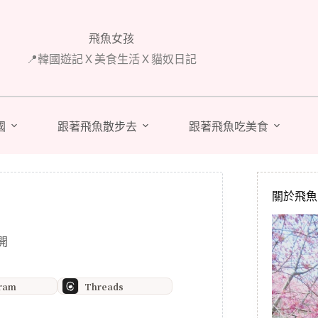
飛魚女孩
📍韓國遊記Ｘ美食生活Ｘ貓奴日記
國
跟著飛魚散步去
跟著飛魚吃美食
關於飛魚 A
開
gram
Threads