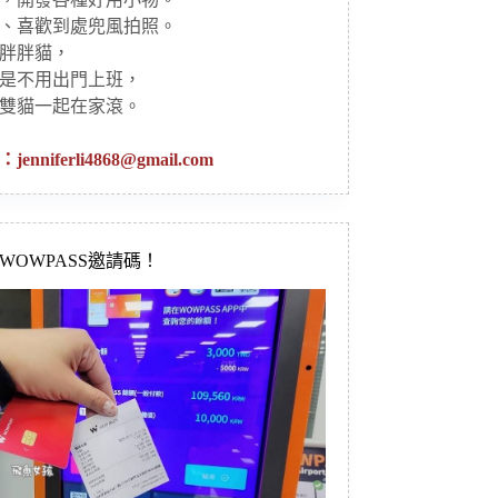
、喜歡到處兜風拍照。
胖胖貓，
是不用出門上班，
雙貓一起在家滾。
：
jenniferli4868@gmail.com
新WOWPASS邀請碼！