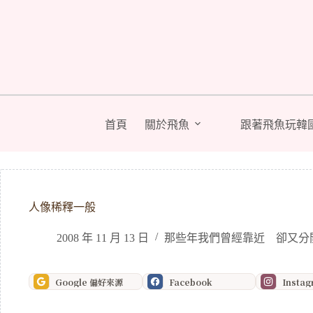
跳
至
主
要
內
容
首頁
關於飛魚
跟著飛魚玩韓
人像稀釋一般
2008 年 11 月 13 日
那些年我們曾經靠近 卻又分
Google 偏好來源
Facebook
Insta