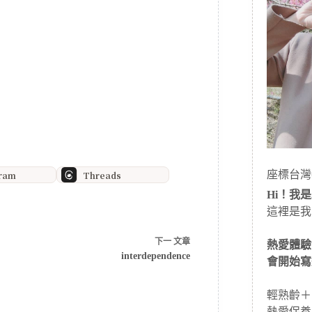
座標台灣
gram
Threads
Hi！我是J
這裡是我
下一
文章
熱愛體驗
interdependence
會開始寫
輕熟齡＋
熱愛保養