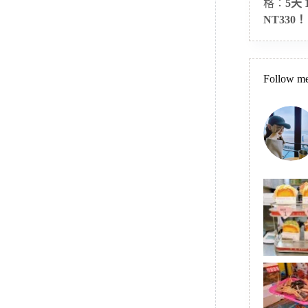
格：
5天
NT330！
Follow me